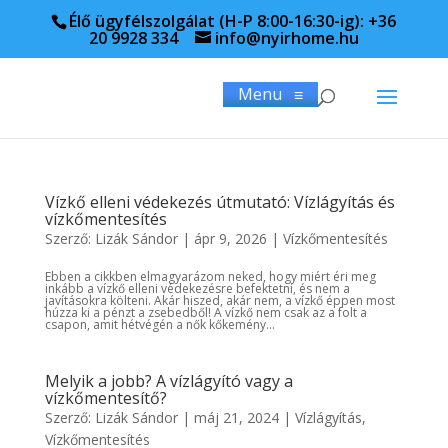
Élő ügyfélszolgálat (H-P 8:00-16:30-ig): +36
20 9928 334
info@nyirhome.hu
Menu
≡
Vízkő elleni védekezés útmutató: Vízlágyítás és
vízkőmentesítés
Szerző:
Lizák Sándor
|
ápr 9, 2026
|
Vízkőmentesítés
Ebben a cikkben elmagyarázom neked, hogy miért éri meg
inkább a vízkő elleni védekezésre befektetni, és nem a
javításokra költeni. Akár hiszed, akár nem, a vízkő éppen most
húzza ki a pénzt a zsebedből! A vízkő nem csak az a folt a
csapon, amit hétvégén a nők kőkemény...
Melyik a jobb? A vízlágyító vagy a
vízkőmentesítő?
Szerző:
Lizák Sándor
|
máj 21, 2024
|
Vízlágyítás
,
Vízkőmentesítés