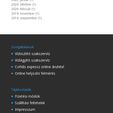
2020. október
(1)
2020. február
(1)
2019. november
(1)
2019. szeptember
(1)
Szolgáltatások
Víztisztító szakszervíz
Vízlágyító szakszervíz
Cofidis expessz online áruhitel
Online helyszíni felmérés
Tájékoztatók
Fizetési módok
Szállítási feltételek
Impresszum