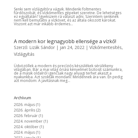
Senki sem vízlágyítóra vágyik. Mindenki foltmentes
fűrdőszobát, és vízkőmentes gépeket szeretne. De lehetséges
ez egyáltalán? Igyekszem rá választ adni. Szerintem senkinek
nem kell bemutatni a vízkövet, és az általa okozott károkat.
Viszont azt már inkább érdemes...
A modern kor legnagyobb ellensége a vízkő!
Szerző:
Lizák Sándor
|
jan 24, 2022
|
Vízkőmentesítés
,
Vízlágyítás
Üdvözöllek a modern és precíziós készülékek sérülékeny
világában. Bár a mai világ óriási kényelmet biztosít számunkra,
de a másik oldalról igencsak nagy anyagi terhet akaszt a
nyakunkba. Azt szokták mondani: Mindennek ára van. Én pedig
azt mondom: A javításnak meg...
Archívum
2026. május
(1)
2026. április
(2)
2026. február
(1)
2024. november
(1)
2024. október
(1)
2024. május
(1)
2022. január
(1)