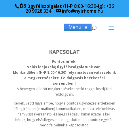
Élő ügyfélszolgálat (H-P 8:00-16:30-ig): +36
20 9928 334
info@nyirhome.hu
Menu
≡
KAPCSOLAT
Fontos infók:
Valós idejű (élő) ügyfélszolgálatunk van!
Munkaidőben (H-P 8:00-16:30) folyamatosan válaszolunk
a megkeresésekre. Feldolgozás beérkezési
sorrendben!
A hétvégén küldött megkereséseket hétfő reggel kezdjük el
feldolgozni.
Kérlek, vedd figyelembe, hogy a pontos ügyintézés érdekében
főleg írásban (e-mailben) kommunikálunk, mert a telefonhívás
nem visszakereshető, és még ráadásul külön iktatni is kell.
Kérlek, hogy elsődlegesen a megadott menü pontok egyikén
vedd fel velünk a kapcsolatot.