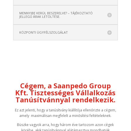
MENNYIBE KERÜL BESZERELVE? – TÁJÉKOZTATÓ
JELLEGŰ ÁRAK LETÖLTÉSE.
KÖZPONTI ÜGYFÉLSZOLGÁLAT
Cégem, a Saanpedo Group
Kft. Tisztességes Vállalkozás
Tanúsítvánnyal rendelkezik.
Ez azt jelenti, hogy a tanúsítvány kiállítója ellenőrizte a cégem,
amely maximálisan megfelelt a minősítési feltételeknek.
Büszke vagyok arra, hogy három éve tartozom azon cégek
körébe, akik tanúsítvánnyal alátámasztva mondhatják