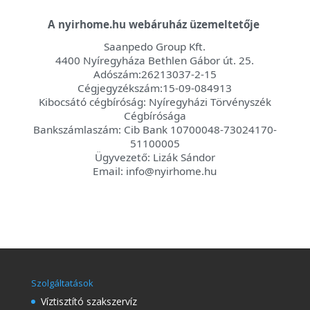
A nyirhome.hu webáruház üzemeltetője
Saanpedo Group Kft.
4400 Nyíregyháza Bethlen Gábor út. 25.
Adószám:26213037-2-15
Cégjegyzékszám:15-09-084913
Kibocsátó cégbíróság: Nyíregyházi Törvényszék
Cégbírósága
Bankszámlaszám: Cib Bank 10700048-73024170-
51100005
Ügyvezető: Lizák Sándor
Email: info@nyirhome.hu
Szolgáltatások
Víztisztító szakszervíz