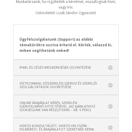
Munkatársaink, ha rögzítették a kérelmet, visszafognak hívni,
vagy írni.
Üdvözlettel: Lizák Sándor Ügyvezető
Ügyfélszolgálatunk (Support) az alábbi
témakörökre osztva érhető el.
Kérlek, válaszd ki,
miben segíthetünk neked!
IPARI, ÉS CÉGES MEGKERESÉSEK ÜGYINTÉZÉSE
VÍZTECHNIKAI, VÍZSZERELÉSI SZERVIZ ÉS SZERELŐI
SZOLGÁLTATÁSOK ÜGYINTÉZÉSE
ONLINE ÁRAJÁNLAT KÉRÉS, SZERELÉSI
IGÉNYFELMÉRŐ KITÖLTÉSÉVEL. (AZ AJÁNLATHOZ
SZÜKSÉGÜNK VAN RÉSZLETEKRE – KB. 5 PERC)
VIDEÓS KONZULTÁCIÓT, VIDEÓS HELYSZÍNI
FELMÉRÉST, ÉS ÁRAJÁNLATOT SZERETNÉK KÉRNI.