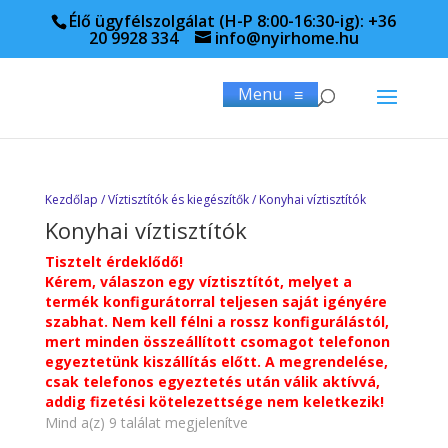
Élő ügyfélszolgálat (H-P 8:00-16:30-ig): +36
20 9928 334
info@nyirhome.hu
Menu
≡
Kezdőlap
/
Víztisztítók és kiegészítők
/ Konyhai víztisztítók
Konyhai víztisztítók
Tisztelt érdeklődő!
Kérem, válaszon egy víztisztítót, melyet a
termék konfigurátorral teljesen saját igényére
szabhat. Nem kell félni a rossz konfigurálástól,
mert minden összeállított csomagot telefonon
egyeztetünk kiszállítás előtt. A megrendelése,
csak telefonos egyeztetés után válik
aktívvá
,
addig fizetési kötelezettsége nem keletkezik!
Mind a(z) 9 találat megjelenítve