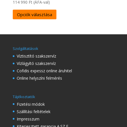
114 990
Ft
(ÁFA-val)
Opciók választása
Szolgáltatások
Víztisztító szakszervíz
Vízlágyító szakszervíz
Cofidis expessz online áruhitel
Online helyszíni felmérés
Tájékoztatók
Fizetési módok
Szállítási feltételek
Impresszum
Kiterjesztett garancia A.SZ.F.