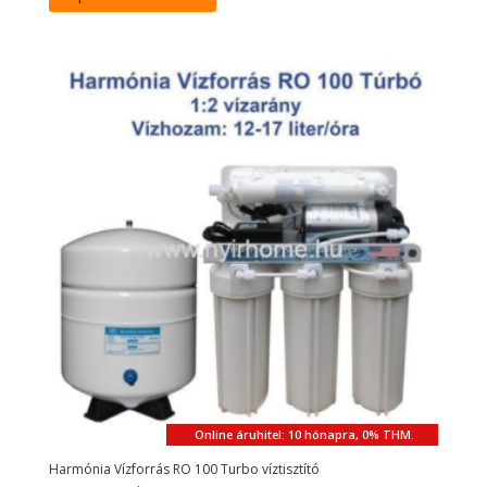
Online áruhitel: 10 hónapra, 0% THM.
Harmónia Vízforrás RO 100 Turbo víztisztító