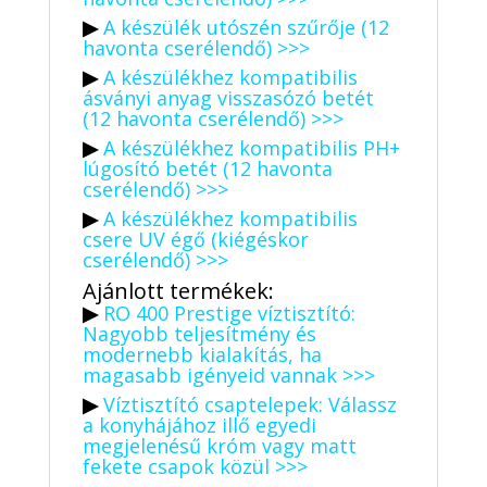
▶
A készülék utószén szűrője (12
havonta cserélendő) >>>
▶
A készülékhez kompatibilis
ásványi anyag visszasózó betét
(12 havonta cserélendő) >>>
▶
A készülékhez kompatibilis PH+
lúgosító betét (12 havonta
cserélendő) >>>
▶
A készülékhez kompatibilis
csere UV égő (kiégéskor
cserélendő) >>>
Ajánlott termékek:
▶
RO 400 Prestige víztisztító:
Nagyobb teljesítmény és
modernebb kialakítás, ha
magasabb igényeid vannak >>>
▶
Víztisztító csaptelepek: Válassz
a konyhájához illő egyedi
megjelenésű króm vagy matt
fekete csapok közül >>>