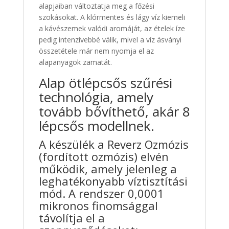
alapjaiban változtatja meg a főzési
szokásokat. A klórmentes és lágy víz kiemeli
a kávészemek valódi aromáját, az ételek íze
pedig intenzívebbé válik, mivel a víz ásványi
összetétele már nem nyomja el az
alapanyagok zamatát.
Alap ötlépcsős szűrési
technológia, amely
tovább bővíthető, akár 8
lépcsős modellnek.
A készülék a Reverz Ozmózis
(fordított ozmózis) elvén
működik, amely jelenleg a
leghatékonyabb víztisztítási
mód. A rendszer 0,0001
mikronos finomsággal
távolítja el a