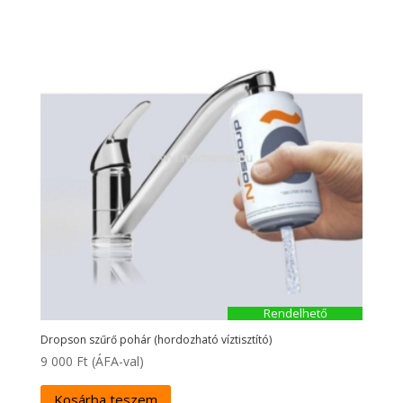
Rendelhető
Dropson szűrő pohár (hordozható víztisztító)
9 000
Ft
(ÁFA-val)
Kosárba teszem