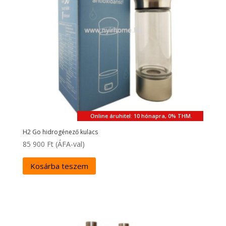
Online áruhitel: 10 hónapra, 0% THM.
H2 Go hidrogénező kulacs
85 900
Ft
(ÁFA-val)
Kosárba teszem