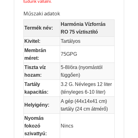
tudunk vállalni.
Műszaki adatok
Harmónia Vízforrás
Termék név:
RO 75 víztisztító
Kivitel:
Tartályos
Membrán
75GPG
méret:
Tiszta víz
5-8l/óra (nyomástól
hozam:
függően)
Tartály
3.2 G. Névleges 12 liter
kapacitás:
(tényleges 6-10 liter)
A gép (44x14x41 cm)
Helyigény:
tartály (24 cm átmérő)
Nyomás
fokozó
Nincs
szivattyú: