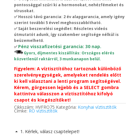
pontossággal szűri ki a hormonokat, nehézfémeket és
vírusokat.
✅ Hosszú távú garancia: 2 év alapgarancia, amely igény
szerint további 5 évvel meghosszabbítható.
✅ Saját beszerelési segédlet: Részletes videós
útmutatót adunk, így szakember segítsége nélkül is
beüzemelhető.
Pénz visszafizetési garancia: 30 nap.
✅
Gyors, díjmentes kiszállítás: Országos elérés
közvetlenül raktárról, 3 munkanapon belül.
Figyelem: A víztisztítóhoz tartoznak különböző
szerelvényegységek, amelyeket rendelés előtt
ki kell választani a lenti program segítségével.
Kérem, görgessen lejjebb és a SELECT gombra
kattintva válasszon a víztisztítóhoz kifolyó
csapot és kiegészítőket!
Cikkszám:
HVFRO75
Kategória:
Konyhai víztisztítók
Címke:
RO víztisztítók
1
Kérlek, válasz csaptelepet!