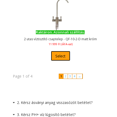
Raktáron. Azonnali szállítás.
2 utas víztisztító csaptelep - QF-10-2-D matt króm
11 999
Ft
(ÁFA-val)
Select
Page 1 of 4
1
2
3
4
→
2
Kérsz ásványi anyag visszasózót betétet?
3
Kérsz PH+ víz lúgosító betétet?