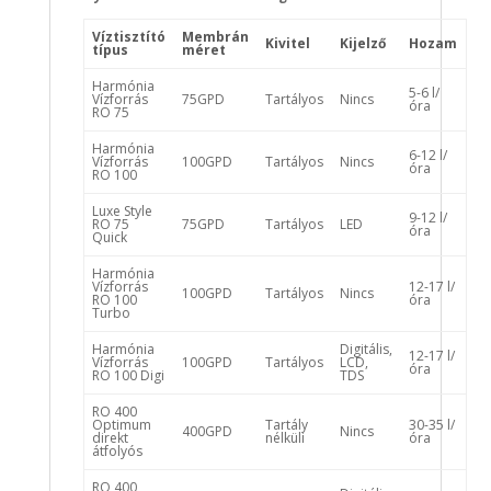
Víztisztító
Membrán
Kivitel
Kijelző
Hozam
típus
méret
Harmónia
5-6 l/
Vízforrás
75GPD
Tartályos
Nincs
óra
RO 75
Harmónia
6-12 l/
Vízforrás
100GPD
Tartályos
Nincs
óra
RO 100
Luxe Style
9-12 l/
RO 75
75GPD
Tartályos
LED
óra
Quick
Harmónia
Vízforrás
12-17 l/
100GPD
Tartályos
Nincs
RO 100
óra
Turbo
Harmónia
Digitális,
12-17 l/
Vízforrás
100GPD
Tartályos
LCD,
óra
RO 100 Digi
TDS
RO 400
Optimum
Tartály
30-35 l/
400GPD
Nincs
direkt
nélküli
óra
átfolyós
RO 400