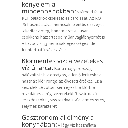
kényelem a
mindennapokban:
Számold fel a
PET-palackok cipelését és tárolását. Az RO
75 használatával nemcsak jelentős összeget
takarítasz meg, hanem drasztikusan
csökkenti háztartásod műanyaglábnyomát is.
A tiszta víz így nemcsak egészséges, de
fenntartható választás is.
Klórmentes víz: a vezetékes
víz új arca:
Bár a magyarországi
hálózati víz biztonságos, a fertőtlenítéshez
használt klór rontja az élvezeti értékét. Ez a
készülék célzottan semlegesíti a klórt, a
rozsdát és a régi vezetékekből származó
lerakódásokat, visszaadva a víz természetes,
selymes karakterét.
Gasztronómiai élmény a
konyhában:
A lágy víz használata