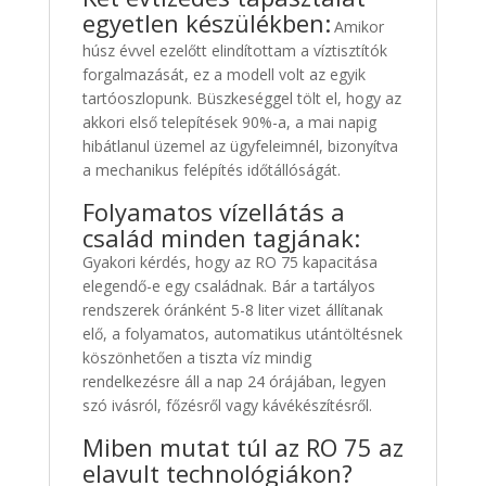
egyetlen készülékben:
Amikor
húsz évvel ezelőtt elindítottam a víztisztítók
forgalmazását, ez a modell volt az egyik
tartóoszlopunk. Büszkeséggel tölt el, hogy az
akkori első telepítések 90%-a, a mai napig
hibátlanul üzemel az ügyfeleimnél, bizonyítva
a mechanikus felépítés időtállóságát.
Folyamatos vízellátás a
család minden tagjának:
Gyakori kérdés, hogy az RO 75 kapacitása
elegendő-e egy családnak. Bár a tartályos
rendszerek óránként 5-8 liter vizet állítanak
elő, a folyamatos, automatikus utántöltésnek
köszönhetően a tiszta víz mindig
rendelkezésre áll a nap 24 órájában, legyen
szó ivásról, főzésről vagy kávékészítésről.
Miben mutat túl az RO 75 az
elavult technológiákon?