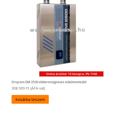
Online áruhitel: 10 hónapra, 0% THM.
Dropson EMI 2500 elektromágneses vízkőmentesítő
308 999
Ft
(ÁFA-val)
Kosárba teszem