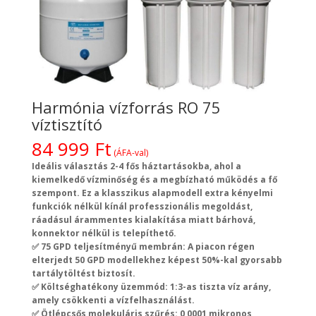
Harmónia vízforrás RO 75
víztisztító
84 999
Ft
(ÁFA-val)
Ideális választás 2-4 fős háztartásokba, ahol a
kiemelkedő vízminőség és a megbízható működés a fő
szempont. Ez a klasszikus alapmodell extra kényelmi
funkciók nélkül kínál professzionális megoldást,
ráadásul árammentes kialakítása miatt bárhová,
konnektor nélkül is telepíthető.
✅ 75 GPD teljesítményű membrán: A piacon régen
elterjedt 50 GPD modellekhez képest 50%-kal gyorsabb
tartálytöltést biztosít.
✅ Költséghatékony üzemmód: 1:3-as tiszta víz arány,
amely csökkenti a vízfelhasználást.
✅ Ötlépcsős molekuláris szűrés: 0,0001 mikronos