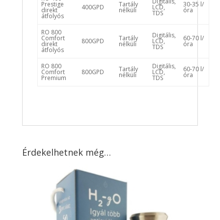
Digitális,
Prestige
Tartály
30-35 l/
400GPD
LCD,
direkt
nélküli
óra
TDS
átfolyós
RO 800
Digitális,
Comfort
Tartály
60-70 l/
800GPD
LCD,
direkt
nélküli
óra
TDS
átfolyós
RO 800
Digitális,
Tartály
60-70 l/
Comfort
800GPD
LCD,
nélküli
óra
Premium
TDS
Érdekelhetnek még…