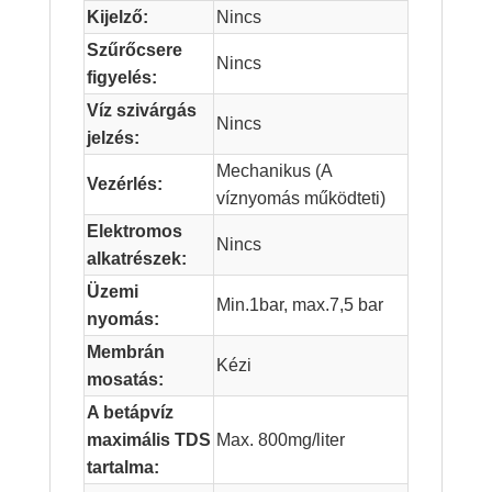
Kijelző:
Nincs
Szűrőcsere
Nincs
figyelés:
Víz szivárgás
Nincs
jelzés:
Mechanikus (A
Vezérlés:
víznyomás működteti)
Elektromos
Nincs
alkatrészek:
Üzemi
Min.1bar, max.7,5 bar
nyomás:
Membrán
Kézi
mosatás:
A betápvíz
maximális TDS
Max. 800mg/liter
tartalma: