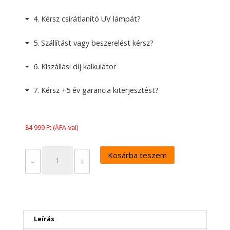
4
Kérsz csírátlanító UV lámpát?
5
Szállítást vagy beszerelést kérsz?
6
Kiszállási díj kalkulátor
7
Kérsz +5 év garancia kiterjesztést?
84 999
Ft
(ÁFA-val)
Harmónia
Kosárba teszem
vízforrás
-
+
RO
75
víztisztító
mennyiség
Leírás