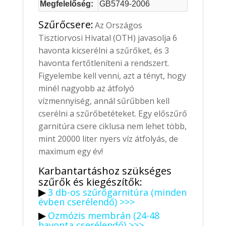
Megfelelőség:
GB5749-2006
Szűrőcsere:
Az Országos
Tisztiorvosi Hivatal (OTH) javasolja 6
havonta kicserélni a szűrőket, és 3
havonta fertőtleníteni a rendszert.
Figyelembe kell venni, azt a tényt, hogy
minél nagyobb az átfolyó
vízmennyiség, annál sűrűbben kell
cserélni a szűrőbetéteket. Egy előszűrő
garnitúra csere ciklusa nem lehet több,
mint 20000 liter nyers víz átfolyás, de
maximum egy év!
Karbantartáshoz szükséges
szűrők és kiegészítők:
▶
3 db-os szűrőgarnitúra (minden
évben cserélendő) >>>
▶
Ozmózis membrán (24-48
havonta cserélendő) >>>