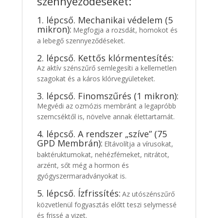
szennyeződéseket:
1. lépcső. Mechanikai védelem (5
mikron):
Megfogja a rozsdát, homokot és
a lebegő szennyeződéseket.
2. lépcső. Kettős klórmentesítés:
Az aktív szénszűrő semlegesíti a kellemetlen
szagokat és a káros klórvegyületeket.
3. lépcső. Finomszűrés (1 mikron):
Megvédi az ozmózis membránt a legapróbb
szemcséktől is, növelve annak élettartamát.
4. lépcső. A rendszer „szíve” (75
GPD Membrán):
Eltávolítja a vírusokat,
baktéruktumokat, nehézfémeket, nitrátot,
arzént, sőt még a hormon és
gyógyszermaradványokat is.
5. lépcső. Ízfrissítés:
Az utószénszűrő
közvetlenül fogyasztás előtt teszi selymessé
és frissé a vizet.