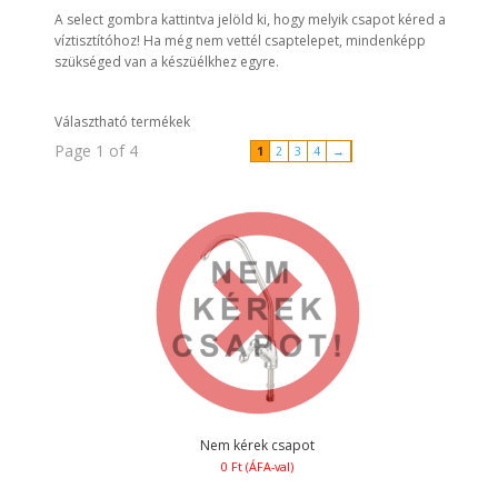
A select gombra kattintva jelöld ki, hogy melyik csapot kéred a
víztisztítóhoz! Ha még nem vettél csaptelepet, mindenképp
szükséged van a készüélkhez egyre.
Választható termékek
Page 1 of 4
1
2
3
4
→
Nem kérek csapot
0
Ft
(ÁFA-val)