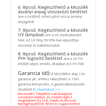
6. lépcső. Kiegészíthető a készülék
ásványi anyag visszasózó betéttel:
ami a tisztított vízhez pótol vissza ásványi
anyagokat.
7. lépcső. Kiegészíthető a készülék
UV lámpával:
ami a víz sterilizálásáért
felel. AZ UV fény 99.99%-ban elpusztítja
vírusokat és baktériumokat.
8. lépcső. Kiegészíthető a készülék
PH+ lúgosító betéttel:
ami a víz PH
értékét képes emelni, általában 8,5 PH fölé.
Garancia idő:
A készülékre alap 2 év
garancia jár, amihez választható a +5év
garancia kiterjesztés. A garanciakiterjesztés
részleteit
itt olvashatod >>>
Beszerelés:
Telepítést csak Budapest
vonzáskörzetében, és a keleti régió 3
megyéjében (Sz.Sz.B., Hajdú, és Borsod),
Nyíregyházától kb. 80 km-es sugarú körben