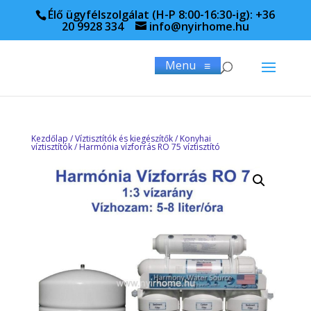
Élő ügyfélszolgálat (H-P 8:00-16:30-ig): +36
20 9928 334
info@nyirhome.hu
Menu
≡
Kezdőlap
/
Víztisztítók és kiegészítők
/
Konyhai
víztisztítók
/ Harmónia vízforrás RO 75 víztisztító