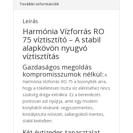
További információk
Leírás
Harmónia Vízforrás RO
75 víztisztító – A stabil
alapkövön nyugvó
víztisztítás
Gazdaságos megoldás
kompromisszumok nélkül:
A
Harmónia Vízforrás RO 75 a bizonyíték arra,
hogy a tökéletesen tiszta víz eléréséhez nincs
szükség drága extrákra. Ez a berendezés
pontosan azt nyújtja, amit egy modern
konyhától elvárunk: vegyszermentes,
kristálytiszta ivóvizet, sallangoktól mentes,
stabil kivitelben.
Két évtizedes tapasztalat