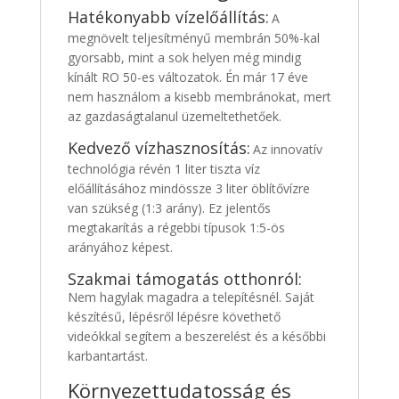
Hatékonyabb vízelőállítás:
A
megnövelt teljesítményű membrán 50%-kal
gyorsabb, mint a sok helyen még mindig
kínált RO 50-es változatok. Én már 17 éve
nem használom a kisebb membránokat, mert
az gazdaságtalanul üzemeltethetőek.
Kedvező vízhasznosítás:
Az innovatív
technológia révén 1 liter tiszta víz
előállításához mindössze 3 liter öblítővízre
van szükség (1:3 arány). Ez jelentős
megtakarítás a régebbi típusok 1:5-ös
arányához képest.
Szakmai támogatás otthonról:
Nem hagylak magadra a telepítésnél. Saját
készítésű, lépésről lépésre követhető
videókkal segítem a beszerelést és a későbbi
karbantartást.
Környezettudatosság és