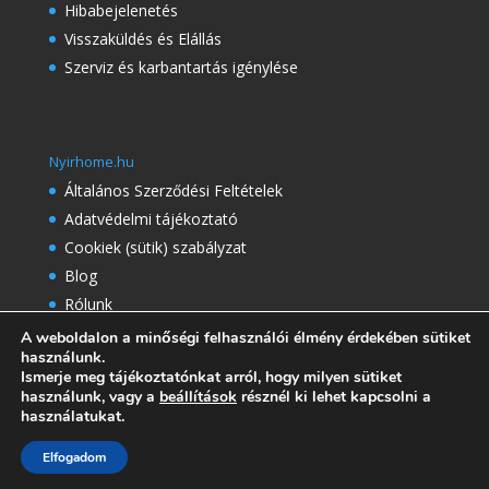
Hibabejelenetés
Visszaküldés és Elállás
Szerviz és karbantartás igénylése
Nyirhome.hu
Általános Szerződési Feltételek
Adatvédelmi tájékoztató
Cookiek (sütik) szabályzat
Blog
Rólunk
Referenciák
A weboldalon a minőségi felhasználói élmény érdekében sütiket
használunk.
Gyakran Ismételt Kérdések
Ismerje meg tájékoztatónkat arról, hogy milyen sütiket
használunk, vagy a
beállítások
résznél ki lehet kapcsolni a
használatukat.
Elfogadom