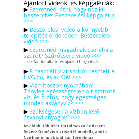
Ajánlott videók, és képgalériák:
▶
Szeretnéd látni, hogy néz ki
beszerelve: Beszerelési képgaléria
>>>
▶
Beszerelési videó a könnyebb
telepítés érdekében: Beszerelési
videó >>>
▶
Szeretnéd magadnak cserélni a
szűrőt? Szűrőcsere videó >>>
Lizák Sándor által írt és ajánlott blog cikkek:
▶
8 használt víztisztítót tesztelt a
HVG.hu, és az OKI >>>
▶
Vízmítoszok nyomában:
Tényleg egészségtelen a tisztított
víz, és biztos, hogy egészséges
minden ásványvíz? >>>
▶
Szükségesek a vízben lévő
ásványi anyagok? >>>
Az alábbi táblázat tartalmazza az összes
Reverz Ozmózis víztisztító modellt, amit a
Nyirhome.hu aktuálisan forgalmaz.