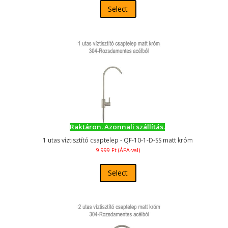
Select
Raktáron. Azonnali szállítás.
1 utas víztisztító csaptelep - QF-10-1-D-SS matt króm
9 999
Ft
(ÁFA-val)
Select