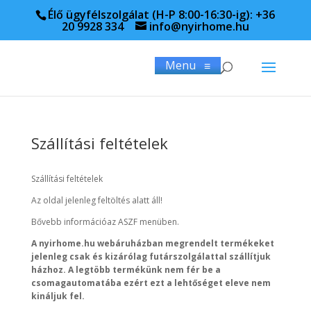
Élő ügyfélszolgálat (H-P 8:00-16:30-ig): +36
20 9928 334
info@nyirhome.hu
Menu
≡
Szállítási feltételek
Szállítási feltételek
Az oldal jelenleg feltöltés alatt áll!
Bővebb információaz ASZF menüben.
A nyirhome.hu webáruházban megrendelt termékeket
jelenleg csak és kizárólag futárszolgálattal szállítjuk
házhoz. A legtöbb termékünk nem fér be a
csomagautomatába ezért ezt a lehtőséget eleve nem
kináljuk fel.