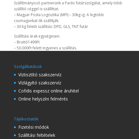
Szállítmányozó partnerünk a Pactic futárszolgálat, amely több
szállító céggel is szállíttat:
– Magyar Posta Logisztika (MPl) – 30kg-ig. A legtöbb
csomagunkat ők szállítják.
– 30 kg feletti szállítás: DPD, GLS, TNT futár
Szállítási árak egységesen:
– Bruttó1499Ft
– 50.000Ft felett ingyenes a szállítás.
Szolgáltatások
Víztisztító szakszervíz
Vízlágyító szakszervíz
Cofidis expessz online áruhitel
Online helyszíni felmérés
Tájékoztatók
Fizetési módok
Szállítási feltételek