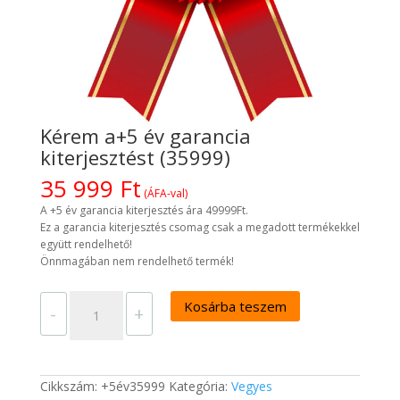
Kérem a+5 év garancia
kiterjesztést (35999)
35 999
Ft
(ÁFA-val)
A +5 év garancia kiterjesztés ára 49999Ft.
Ez a garancia kiterjesztés csomag csak a megadott termékekkel
együtt rendelhető!
Önnmagában nem rendelhető termék!
Kérem
Kosárba teszem
a+5
-
+
év
garancia
kiterjesztést
(35999)
mennyiség
Cikkszám:
+5év35999
Kategória:
Vegyes