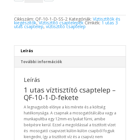
-
QF-
10-
1-
D-
Cikkszám:
QF-10-1-D-SS-2
Kategóriák:
Víztisztítók és
SS
kiegészítők
,
Víztisztító csaptelepek
Címkék:
1 utas 3
fekete
utas csaptelep
,
víztisztító csaptelep
mennyiség
Leírás
További információk
Leírás
1 utas víztisztító csaptelep –
QF-10-1-D-fekete
A legnagyobb előnye a kis mérete és a költség
hatékonysága. A csapnak a mosogatótálcába vagy a
munkapultba egy 12mm-es lyukat fúrni, amibe
beépésre kerül. Ezzel a megoldással a tisztított vízet
és mosogató csapvizet külön-külön csapból fogjuk
kiengedni, így a tisztított víz és a csapvíz nem