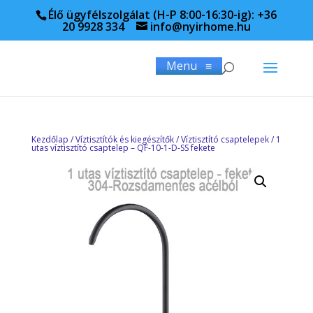
Élő ügyfélszolgálat (H-P 8:00-16:30-ig): +36
20 9928 334
info@nyirhome.hu
Menu
≡
Kezdőlap
/
Víztisztítók és kiegészítők
/
Víztisztító csaptelepek
/ 1
utas víztisztító csaptelep – QF-10-1-D-SS fekete