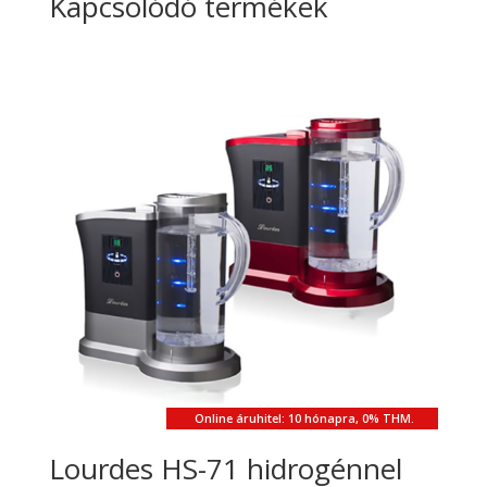
Kapcsolódó termékek
Online áruhitel: 10 hónapra, 0% THM.
Lourdes HS-71 hidrogénnel