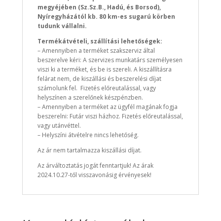
megyéjében (Sz.Sz.B., Hadú, és Borsod),
Nyíregyházától kb. 80 km-es sugarú körben
tudunk vállalni.
Termékátvételi, szállítási lehetőségek:
– Amennyiben a terméket szakszerviz által
beszerelve kéri: A szervizes munkatárs személyesen
viszi ki a terméket, és be is szereli. A kiszállításra
felárat nem, de kiszállási és beszerelési díjat
számolunk fel. Fizetés előreutalással, vagy
helyszínen a szerelőnek készpénzben.
– Amennyiben a terméket az ügyfél magának fogja
beszerelni: Futár viszi házhoz. Fizetés előreutalással,
vagy utánvéttel.
– Helyszíni átvételre nincs lehetőség.
Az ár nem tartalmazza kiszállási díjat.
Az árváltoztatás jogát fenntartjuk! Az árak
2024.10.27-től visszavonásig érvényesek!