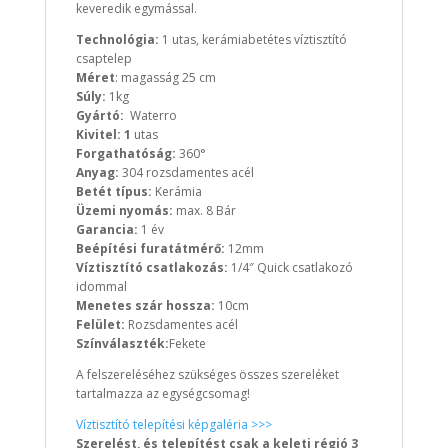
keveredik egymással.
Technológia:
1 utas, kerámiabetétes víztisztító
csaptelep
Méret
: magasság 25 cm
Súly:
1kg
Gyártó:
Waterro
Kivitel: 1
utas
Forgathatóság:
360°
Anyag:
304 rozsdamentes acél
Betét típus:
Kerámia
Üzemi nyomás:
max. 8 Bár
Garancia:
1 év
Beépítési furatátmérő:
12mm
Víztisztító csatlakozás:
1/4″ Quick csatlakozó
idommal
Menetes szár hossza:
10cm
Felület:
Rozsdamentes acél
Színválaszték:
Fekete
A felszereléséhez szükséges összes szereléket
tartalmazza az egységcsomag!
Víztisztító telepítési képgaléria >>>
Szerelést, és telepítést csak a keleti régió 3