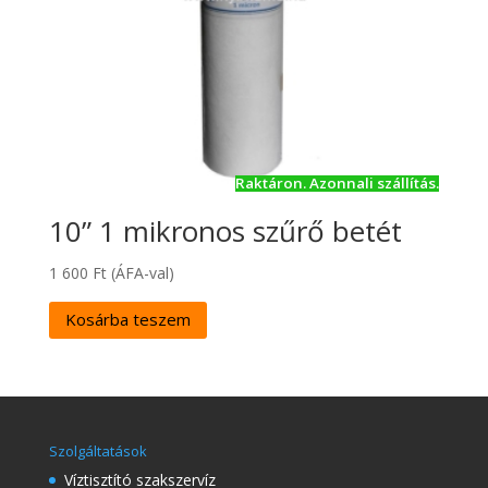
Raktáron. Azonnali szállítás.
10” 1 mikronos szűrő betét
1 600
Ft
(ÁFA-val)
Kosárba teszem
Szolgáltatások
Víztisztító szakszervíz