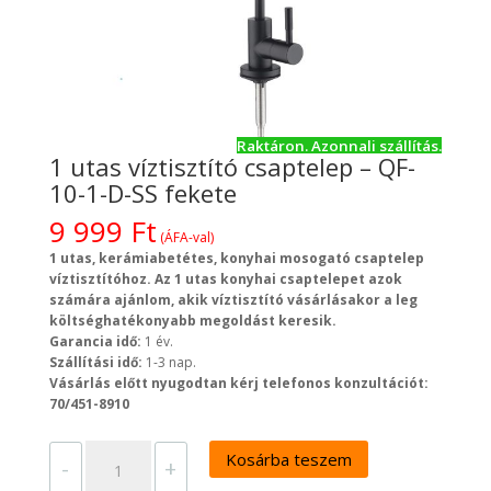
Raktáron. Azonnali szállítás.
1 utas víztisztító csaptelep – QF-
10-1-D-SS fekete
9 999
Ft
(ÁFA-val)
1 utas, kerámiabetétes, konyhai mosogató csaptelep
víztisztítóhoz.
Az 1 utas konyhai csaptelepet azok
számára ajánlom, akik víztisztító vásárlásakor a leg
költséghatékonyabb megoldást keresik.
Garancia idő:
1 év.
Szállítási idő:
1-3 nap.
Vásárlás előtt nyugodtan kérj telefonos konzultációt:
70/451-8910
1
Kosárba teszem
utas
-
+
víztisztító
csaptelep