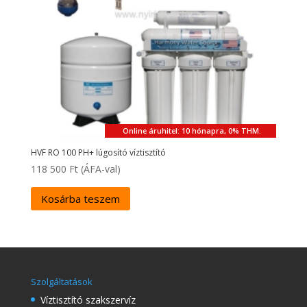
Online áruhitel: 10 hónapra, 0% THM.
HVF RO 100 PH+ lúgosító víztisztító
118 500
Ft
(ÁFA-val)
Kosárba teszem
Szolgáltatások
Víztisztító szakszervíz