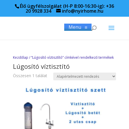
Élő ügyfélszolgálat (H-P 8:00-16:30-ig): +36
20 9928 334
info@nyirhome.hu
Menu
≡
Kezdőlap
/ “Lúgosító víztisztító” címkével rendelkező termékek
Lúgosító víztisztító
Összesen 1 találat