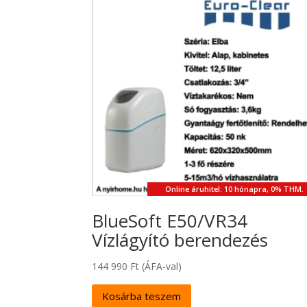
Online áruhitel: 10 hónapra, 0% THM.
BlueSoft E50/VR34
Vízlágyító berendezés
144 990
Ft
(ÁFA-val)
Kosárba teszem