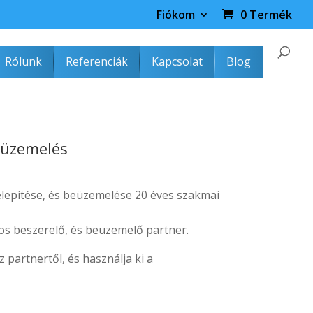
Fiókom
0 Termék
Rólunk
Referenciák
Kapcsolat
Blog
sztító szakszerviz
beüzemelés
telepítése, és beüzemelése 20 éves szakmai
os beszerelő, és beüzemelő partner.
z partnertől, és használja ki a