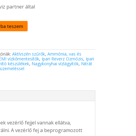
iz partner által
rba teszem
óriák:
Aktívszén szűrők
,
Ammónia, vas és
MI vízkőmentesítők
,
Ipari Reverz Ozmózis
,
Ipari
nító készülékek
,
Nagykonyhai vízlágyítók
,
Nitrát
beüzemeléssel
k vezérlő fejjel vannak ellátva,
lni. A vezérlő fej a beprogramozott