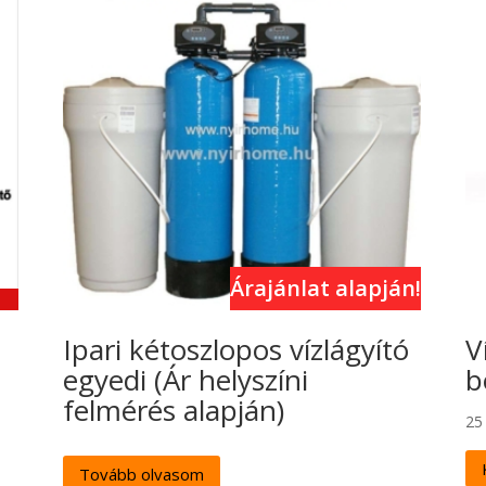
Árajánlat alapján!
Ipari kétoszlopos vízlágyító
V
egyedi (Ár helyszíni
b
felmérés alapján)
25
Tovább olvasom