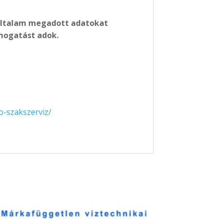
z általam megadott adatokat
mogatást adok.
o-szakszerviz/