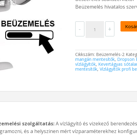
Beüzemelés hivatalos szerv
Vízlágyító
Kosá
-
online
+
beüzemelés
mennyiség
Cikkszám:
Beüzemelés-2
Kateg
mangán mentesítők
,
Dropson E
vízlágyítók
,
Kevertágyas sótala
mentesítők
,
Vízlágyítók profi 
zemelési szolgáltatás:
A vízlágyító és vizekező berendezése
gramozni, és a helyszinen mért vízparaméterekhez konfigurá