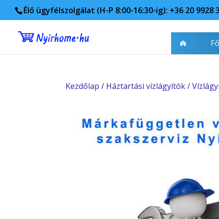
Élő ügyfélszolgálat (H-P 8:00-16:30-ig): +36 20 9928 
Fő
Kezdőlap
/
Háztartási vízlágyítók
/
Vízlágy