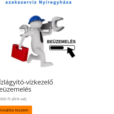
ízlágyító-vízkezelő
eüzemelés
 000
Ft
(ÁFA-val)
Kosárba teszem