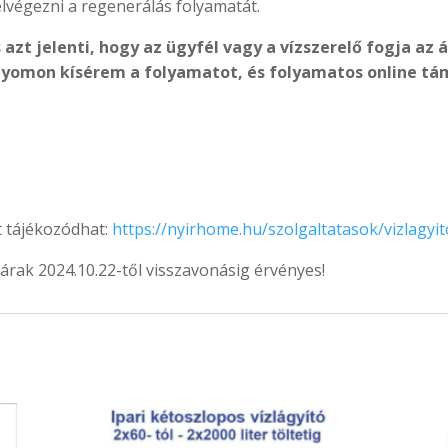
lvégezni a regenerálás folyamatát.
 azt jelenti, hogy az ügyfél vagy a vízszerelő fogja a
nyomon kísérem a folyamatot, és folyamatos online tá
tt tájékozódhat:
https://nyirhome.hu/szolgaltatasok/vizlagyit
 árak 2024.10.22-től visszavonásig érvényes!