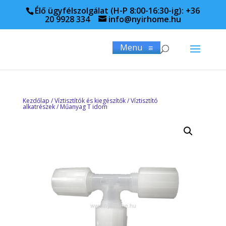
Élő ügyfélszolgálat (H-P 8:00-16:30-ig): +36
20 9928 334
info@nyirhome.hu
Menu
≡
Kezdőlap
/
Víztisztítók és kiegészítők
/
Víztisztító
alkatrészek
/ Műanyag T idom