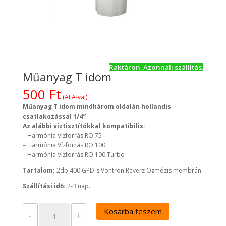
Raktáron. Azonnali szállítás.
Műanyag T idom
500
Ft
(ÁFA-val)
Műanyag T idom mindhárom oldalán hollandis
csatlakozással 1/4″
Az alábbi víztisztítókkal kompatibilis:
– Harmónia Vízforrás RO 75
– Harmónia Vízforrás RO 100
– Harmónia Vízforrás RO 100 Turbo
Tartalom:
2db 400 GPD-s Vontron Reverz Ozmózis membrán
Szállítási idő:
2-3 nap.
Műanyag
Kosárba teszem
T
-
+
idom
mennyiség