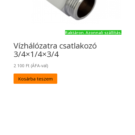
Raktáron. Azonnali szállítás.
Vízhálózatra csatlakozó
3/4×1/4×3/4
2 100
Ft
(ÁFA-val)
Kosárba teszem