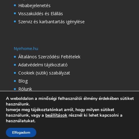
Hibabejelenetés
Visszaküldés és Elállás
Szerviz és karbantartás igénylése
Nyirhome.hu
Általános Szerződési Feltételek
Adatvédelmi tájékoztató
Cookiek (sütik) szabályzat
Blog
Rólunk
Referenciák
A weboldalon a minőségi felhasználói élmény érdekében sütiket
használunk.
Gyakran Ismételt Kérdések
Ismerje meg tájékoztatónkat arról, hogy milyen sütiket
használunk, vagy a
beállítások
résznél ki lehet kapcsolni a
használatukat.
Elfogadom