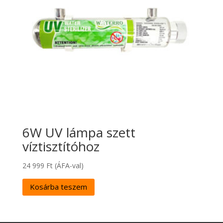
6W UV lámpa szett
víztisztítóhoz
24 999
Ft
(ÁFA-val)
Kosárba teszem