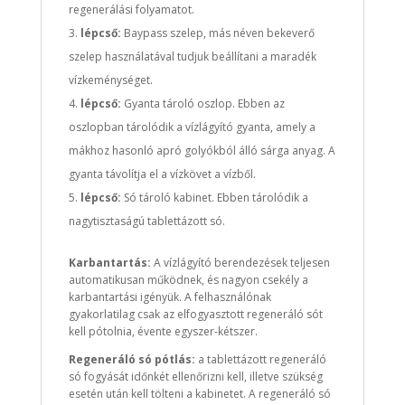
regenerálási folyamatot.
lépcső:
Baypass szelep, más néven bekeverő
szelep használatával tudjuk beállítani a maradék
vízkeménységet.
lépcső:
Gyanta tároló oszlop. Ebben az
oszlopban tárolódik a vízlágyító gyanta, amely a
mákhoz hasonló apró golyókból álló sárga anyag. A
gyanta távolítja el a vízkövet a vízből.
lépcső:
Só tároló kabinet. Ebben tárolódik a
nagytisztaságú tablettázott só.
Karbantartás:
A vízlágyító berendezések teljesen
automatikusan működnek, és nagyon csekély a
karbantartási igényük. A felhasználónak
gyakorlatilag csak az elfogyasztott regeneráló sót
kell pótolnia, évente egyszer-kétszer.
Regeneráló só pótlás:
a tablettázott regeneráló
só fogyását időnkét ellenőrizni kell, illetve szükség
esetén után kell tölteni a kabinetet. A regeneráló só