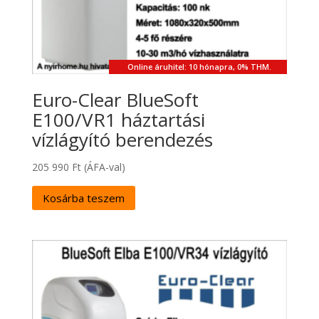
Online áruhitel: 10 hónapra, 0% THM.
Euro-Clear BlueSoft
E100/VR1 háztartási
vízlágyító berendezés
205 990
Ft
(ÁFA-val)
Kosárba teszem