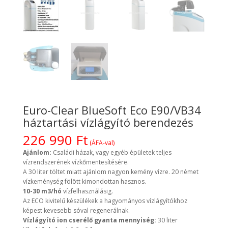
Euro-Clear BlueSoft Eco E90/VB34
háztartási vízlágyító berendezés
226 990
Ft
(ÁFA-val)
Ajánlom:
Családi házak, vagy egyéb épületek teljes
vízrendszerének vízkőmentesítésére.
A 30 liter töltet miatt ajánlom nagyon kemény vízre. 20 német
vízkeménység fölött kimondottan hasznos.
10-30
m3/hó
vízfelhasználásig.
Az ECO kivitelű készülékek a hagyományos vízlágyítókhoz
képest kevesebb sóval regenerálnak.
Vízlágyító ion cserélő gyanta mennyiség:
30 liter