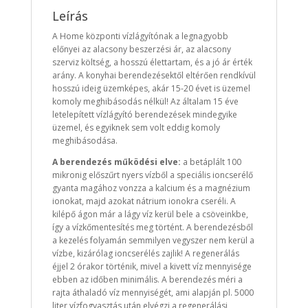
Leírás
A Home központi vízlágyítónak a legnagyobb
előnyei az alacsony beszerzési ár, az alacsony
szerviz költség, a hosszú élettartam, és a jó ár érték
arány. A konyhai berendezésektől eltérően rendkívül
hosszú ideig üzemképes, akár 15-20 évet is üzemel
komoly meghibásodás nélkül! Az általam 15 éve
letelepített vízlágyító berendezések mindegyike
üzemel, és egyiknek sem volt eddig komoly
meghibásodása.
A berendezés működési elve:
a betáplált 100
mikronig előszűrt nyers vízből a speciális ioncserélő
gyanta magához vonzza a kalcium és a magnézium
ionokat, majd azokat nátrium ionokra cseréli. A
kilépő ágon már a lágy víz kerül bele a csöveinkbe,
így a vízkőmentesítés meg történt. A berendezésből
a kezelés folyamán semmilyen vegyszer nem kerül a
vízbe, kizárólag ioncserélés zajlik! A regenerálás
éjjel 2 órakor történik, mivel a kivett víz mennyisége
ebben az időben minimális. A berendezés méri a
rajta áthaladó víz mennyiségét, ami alapján pl. 5000
liter vízfogyasztás után elvégzi a regenerálási