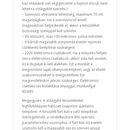
ház oldalánál van végigvezetve a bejövő vízcső, nem
lehet rá vízlágyítót szerelni.)
– Szennyvíz elvezetési lehetőség, maximum 70 cm
magasságban. Ha a szennyvízcső ennél
magasabban helyezkedik el, akkor a készüléket
biztonsági szeleppel kell szerelni.
– Víz előszűrő, max.100 mikronos pólus mérettel.
– 6 bárnál magasabb víznyomás esetén nyomás
csökkentő beépítése szükséges!
– 220V elektromos csatlakozó. Ha a telepítés helyén
nincs elektromos csatlakozó, akkor oda kell vezetni,
és a dugaljat ki kell alakítani. Ezt a munkát a
megrendelő saját villanyszerelőjével, vagy az eladó
szakszervizesével is elvégeztetheti. Ezt
megrendeléskor jelezni szükséges. Elektromos
csatlakozás kialakítása anyaggal, munkadíjjal
8500Ft.
Megjegyzés: A vízlágyító készülékeket
legfőbbképpen hálózati csapvízre ajánlatos
telepíteni. A készülék fúrt kútra való telepítése
mérlegelendő, a rendelkezésre álló nyersvíz
paramétereihez viszonyítva. A fúrt kúti víz esetén
számolni kell a magasabb vas és szerves anyag