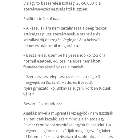
Vízlágyító beszerelési költség: 25-50.000Ft, a
szerelvényezés nagyságától függően.
Szállítási idő: 4-6 nap.
– A készülék ára nem tartalmazza a beépítéskor
szükséges plusz szerelvények, a szerelési és
kiszállási díj összegét! Végleges ár a helyszíni
felmérés után kerül megadásra.
– Beszerelési, üzembe helyezési idő kb. 2-3 óra
normál esetben, 4-5 óra, ha előre nem látott
fennakadás akadályozza a munkát.
– Szerelést, és telepítést csak a keleti régió 3
megyéjében (Sz.Sz.B., Hadú, és Borsod),
Nyíregyházától kb. 80km-es sugarú körben tudunk
vállalni
Beszerelési képek >>>
Ajánlás: mivel a műgyantás vízlágyítók nem tisztítják
a vizet, csak kezelik, ezért mindig ajánlatos egy
Reverz Ozmózis víztisztítóval együtt felszerelni. Ha
megvédjük gépeinket, védjük meg, egészségűnket
is! Kérem, nézze a víztisztásról szóló oldalunkat, és