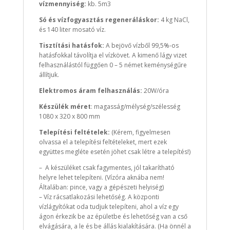
vízmennyiség:
kb. 5m3
Só és vízfogyasztás regeneráláskor:
4 kg NaCl,
és 140 liter mosató víz.
Tisztítási hatásfok:
A bejövő vízből 99,5%-os
hatásfokkal távolítja el vízkövet. A kimenő lágy vizet
felhasználástól függően 0 – 5 német keménységűre
állítjuk.
Elektromos áram felhasználás:
20W/óra
Készülék méret
: magasság/mélység/szélesség
1080 x 320 x 800 mm
Telepítési feltételek:
(Kérem, figyelmesen
olvassa el a telepítési feltételeket, mert ezek
együttes megléte esetén jöhet csak létre a telepítés!)
– A készüléket csak fagymentes, jól takarítható
helyre lehet telepíteni. (Vízóra aknába nem!
Általában: pince, vagy a gépészeti helyiség)
– Víz rácsatlakozási lehetőség. A központi
vízlágyítókat oda tudjuk telepíteni, ahol a víz egy
ágon érkezik be az épületbe és lehetőség van a cső
elvágására, a le és be állás kialakítására. (Ha önnél a