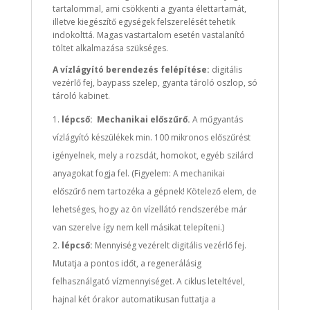
tartalommal, ami csökkenti a gyanta élettartamát,
illetve kiegészítő egységek felszerelését tehetik
indokolttá. Magas vastartalom esetén vastalanító
töltet alkalmazása szükséges.
A vízlágyító berendezés felépítése:
digitális
vezérlő fej, baypass szelep, gyanta tároló oszlop, só
tároló kabinet.
lépcső:
Mechanikai előszűrő.
A műgyantás
vízlágyító készülékek min. 100 mikronos előszűrést
igényelnek, mely a rozsdát, homokot, egyéb szilárd
anyagokat fogja fel. (Figyelem: A mechanikai
előszűrő nem tartozéka a gépnek! Kötelező elem, de
lehetséges, hogy az ön vízellátó rendszerébe már
van szerelve így nem kell másikat telepíteni.)
lépcső:
Mennyiség vezérelt digitális vezérlő fej.
Mutatja a pontos időt, a regenerálásig
felhasználgató vízmennyiséget. A ciklus leteltével,
hajnal két órakor automatikusan futtatja a