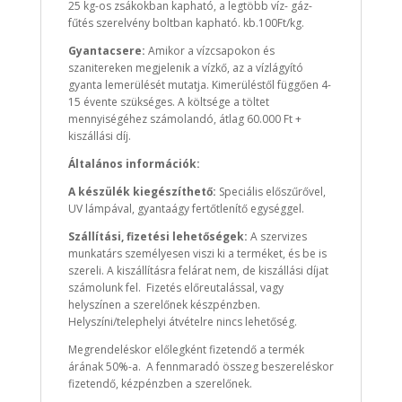
25 kg-os zsákokban kapható, a legtöbb víz- gáz-
fűtés szerelvény boltban kapható. kb.100Ft/kg.
Gyantacsere:
Amikor a vízcsapokon és
szanitereken megjelenik a vízkő, az a vízlágyító
gyanta lemerülését mutatja. Kimerüléstől függően 4-
15 évente szükséges. A költsége a töltet
mennyiségéhez számolandó, átlag 60.000 Ft +
kiszállási díj.
Általános információk:
A készülék kiegészíthető:
Speciális előszűrővel,
UV lámpával, gyantaágy fertőtlenítő egységgel.
Szállítási, fizetési lehetőségek:
A szervizes
munkatárs személyesen viszi ki a terméket, és be is
szereli. A kiszállításra felárat nem, de kiszállási díjat
számolunk fel. Fizetés előreutalással, vagy
helyszínen a szerelőnek készpénzben.
Helyszíni/telephelyi átvételre nincs lehetőség.
Megrendeléskor előlegként fizetendő a termék
árának 50%-a. A fennmaradó összeg beszereléskor
fizetendő, kézpénzben a szerelőnek.