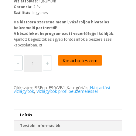
Víz átfolyás:
1,8-2m3/h
Garancia:
2 év
Szállítás:
Ingyenes.
Ha biztosra szeretne menni, vásároljon hivatalos
beüzemelő partnertől!
A készüléket beprogramozott vezérlőfejjel küldjük.
Ajánlott kiegészítők és egyéb fontos infók a beszereléssel
kapcsolatban. Itt
Euro-
Kosárba teszem
Clear
-
+
BlueSoft
Eco
E90/VB34
háztartási
vízlágyító
berendezés
mennyiség
Cikkszám:
BSEco-E90/VB1
Kategóriák:
Háztartási
vízlágyítók
,
Vízlágyítók profi beüzemeléssel
Leírás
További információk