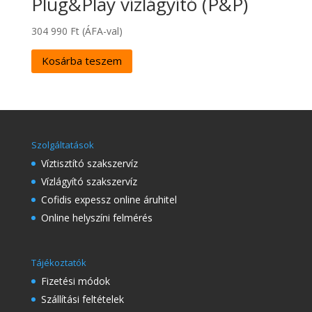
Plug&Play vízlágyító (P&P)
304 990
Ft
(ÁFA-val)
Kosárba teszem
Szolgáltatások
Víztisztító szakszervíz
Vízlágyító szakszervíz
Cofidis expessz online áruhitel
Online helyszíni felmérés
Tájékoztatók
Fizetési módok
Szállítási feltételek