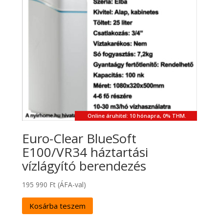
Online áruhitel: 10 hónapra, 0% THM.
Euro-Clear BlueSoft
E100/VR34 háztartási
vízlágyító berendezés
195 990
Ft
(ÁFA-val)
Kosárba teszem