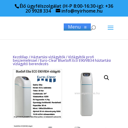
Élő ügyfélszolgálat (H-P 8:00-16:30-ig): +36
20 9928 334
info@nyirhome.hu
Menu
≡
Kezdőlap
/
Háztartási vízlágyítók
/
Vízlágyítók profi
beüzemeléssel
/ Euro-Clear BlueSoft Eco E90/VB34 háztartási
vízlágyító berendezés