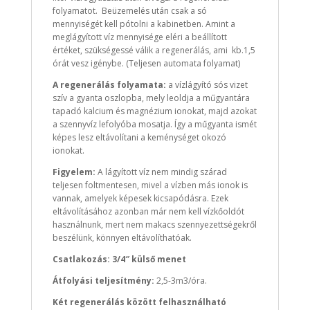
folyamatot. Beüzemelés után csak a só
mennyiségét kell pótolni a kabinetben. Amint a
meglágyított víz mennyisége eléri a beállított
értéket, szükségessé válik a regenerálás, ami kb.1,5
órát vesz igénybe. (Teljesen automata folyamat)
A regenerálás folyamata:
a vízlágyító sós vizet
szív a gyanta oszlopba, mely leoldja a műgyantára
tapadó kalcium és magnézium ionokat, majd azokat
a szennyvíz lefolyóba mosatja. Így a műgyanta ismét
képes lesz eltávolítani a keménységet okozó
ionokat.
Figyelem:
A lágyított víz nem mindig szárad
teljesen foltmentesen, mivel a vízben más ionok is
vannak, amelyek képesek kicsapódásra. Ezek
eltávolításához azonban már nem kell vízkőoldót
használnunk, mert nem makacs szennyezettségekről
beszélünk, könnyen eltávolíthatóak.
Csatlakozás: 3/4″ külső menet
Átfolyási teljesítmény:
2,5-3m3/óra.
Két regenerálás között felhasználható