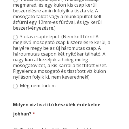
megmarad, és egy külön kis csap kerül
beszerelésre amin kifolyik a tiszta víz. A
mosogató tálcát vagy a munkapultot kell
átfúrni egy 12mm-es fúróval, és így kerül
beszerlvényezésre.)
3 utas csaptelepet. (Nem kell fúrni! A
meglévő mosogató csap kiszerelésre kerül, a
helyére megy be az új háromutas csap. A
hároumutas csapon két nyitókar tálható. A
nagy karral kezeljük a hideg meleg
mosogatóvizet, a kis karral a tisztított vizet.
Figyelem: a mosogató és tisztított víz külön
nyíláson folyik ki, nem keverednek!)
Még nem tudom.
Milyen víztisztító készülék érdekelne
jobban?
*