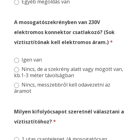
Egyéb megoldás van
A mosogatószekrényben van 230V
elektromos konnektor csatlakozó? (Sok
víztisztítónak kell elektromos áram.)
*
Igen van
Nincs, de a szekrény alatt vagy mögött van,
kb.1-3 méter távolságban
Nincs, messzebbről kell odavezetni az
áramot
Milyen kifolyócsapot szeretnél választani a
víztisztítóhoz?
*
1 utas csaptelepet. (A mosogatócsap