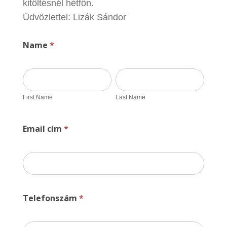
kitöltésnél hétfőn.
Üdvözlettel: Lizák Sándor
Name
*
First
Last
Name
Name
First Name
Last Name
Email cím
*
Telefonszám
*