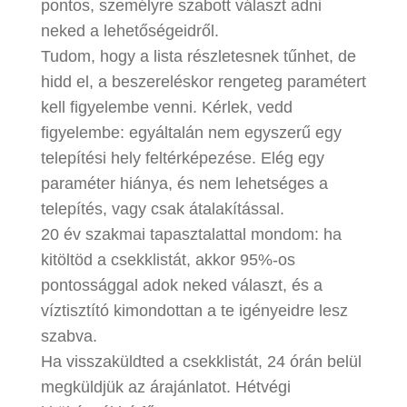
pontos, személyre szabott választ adni
neked a lehetőségeidről.
Tudom, hogy a lista részletesnek tűnhet, de
hidd el, a beszereléskor rengeteg paramétert
kell figyelembe venni. Kérlek, vedd
figyelembe: egyáltalán nem egyszerű egy
telepítési hely feltérképezése. Elég egy
paraméter hiánya, és nem lehetséges a
telepítés, vagy csak átalakítással.
20 év szakmai tapasztalattal mondom: ha
kitöltöd a csekklistát, akkor 95%-os
pontossággal adok neked választ, és a
víztisztító kimondottan a te igényeidre lesz
szabva.
Ha visszaküldted a csekklistát, 24 órán belül
megküldjük az árajánlatot. Hétvégi