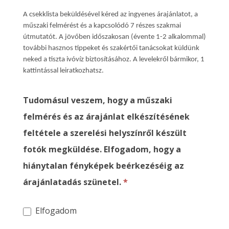
A csekklista beküldésével kéred az ingyenes árajánlatot, a
műszaki felmérést és a kapcsolódó 7 részes szakmai
útmutatót. A jövőben időszakosan (évente 1-2 alkalommal)
további hasznos tippeket és szakértői tanácsokat küldünk
neked a tiszta ivóvíz biztosításához. A levelekről bármikor, 1
kattintással leiratkozhatsz.
Tudomásul veszem, hogy a műszaki
felmérés és az árajánlat elkészítésének
feltétele a szerelési helyszínről készült
fotók megküldése. Elfogadom, hogy a
hiánytalan fényképek beérkezéséig az
árajánlatadás szünetel.
*
Elfogadom