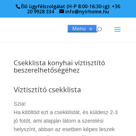
Élő ügyfélszolgálat (H-P 8:00-16:30-ig): +36
20 9928 334
info@nyirhome.hu
Menu
≡
Csekklista konyhai víztisztító
beszerelhetőségéhez
Víztisztító
Víztisztító csekklista
csekklista
Szia!
Ha kitöltöd ezt a csekklistát, és küldesz 2-3
jó fotót, ami alapján látom a szerelési
helyszínt, abban az esetben képes leszek