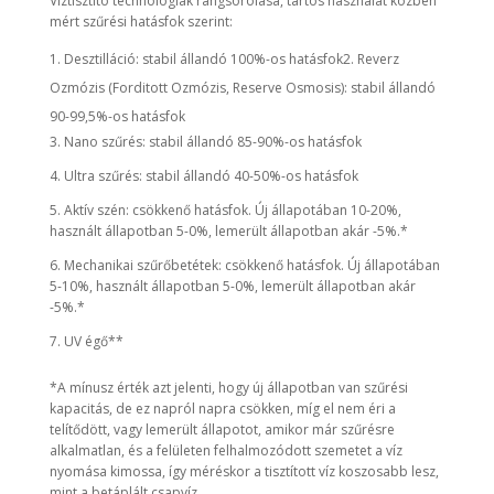
Víztisztító technológiák rangsorolása, tartós használat közben
mért szűrési hatásfok szerint:
Desztilláció: stabil állandó 100%-os hatásfok2. Reverz
Ozmózis (Forditott Ozmózis, Reserve Osmosis): stabil állandó
90-99,5%-os hatásfok
3. Nano szűrés: stabil állandó 85-90%-os hatásfok
4. Ultra szűrés: stabil állandó 40-50%-os hatásfok
5. Aktív szén: csökkenő hatásfok. Új állapotában 10-20%,
használt állapotban 5-0%, lemerült állapotban akár -5%.*
6. Mechanikai szűrőbetétek: csökkenő hatásfok. Új állapotában
5-10%, használt állapotban 5-0%, lemerült állapotban akár
-5%.*
7. UV égő**
*A mínusz érték azt jelenti, hogy új állapotban van szűrési
kapacitás, de ez napról napra csökken, míg el nem éri a
telítődött, vagy lemerült állapotot, amikor már szűrésre
alkalmatlan, és a felületen felhalmozódott szemetet a víz
nyomása kimossa, így méréskor a tisztított víz koszosabb lesz,
mint a betáplált csapvíz.