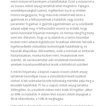
mérő műszerrel bemérjem a hatásfokukat. Ezzel a műszerrel a
víz összes oldott anyag tartalmát lehet megmérni. Fajlagos
vezetőképességből számol, mg/literben írja ki az értéket.
Fontos megjegyezni, hogy más-más oldalról kell nézni a
gyártónak és a felhasználónak a hatásfok, vagy szűrési
paraméter fogalmat. A gyártók egyértelműen az új szűrőbetét
adatait adják meg. A felhasználót viszont az érdekli, hogy
tartós használat folyamán mennyire, és mennyi ideig fog tiszta
vizet inni. Elárulom, hogy az új adatok és a tartós használat
közben mért adatok legtöbbször brutálisan eltérnek. Nézzük a
legelterjedtebb víztisztítási technológiák hatásfokát új, és
használt állapotban. Előrevetítem, ezek a mérések az emberek
háztartásaiban, munka közben mért, hivatalosnak nem
számító, de sarokszámokat adó teszteknek minősülnek,
amelyek összehasonlíthatóvá teszik a különböző szűrőket.
A mérés folyamata: a bejövő csapvíz összes oldott anyag
tartalmát hasonlítjuk össze a víztisztítóból kivett tisztított
vízével. A két számadat közötti különbség mértéke adja meg a
készülék hatásfokát. Pl. ha a csapvíz oldott anyag tartalma
300mg/liter, és a tisztított vízben mért érték 30 mg/liter, akkor
az 90%-os hatásfok. A vízben lévő összes oldott anyagnak a
90-át eltávolította, a 10%-át meghagyta.