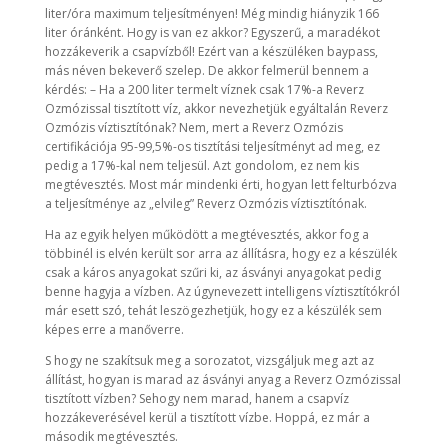
liter/óra maximum teljesítményen! Még mindig hiányzik 166
liter óránként. Hogy is van ez akkor? Egyszerű, a maradékot
hozzákeverik a csapvízből! Ezért van a készüléken baypass,
más néven bekeverő szelep. De akkor felmerül bennem a
kérdés: – Ha a 200 liter termelt víznek csak 17%-a Reverz
Ozmózissal tisztított víz, akkor nevezhetjük egyáltalán Reverz
Ozmózis víztisztítónak? Nem, mert a Reverz Ozmózis
certifikációja 95-99,5%-os tisztítási teljesítményt ad meg, ez
pedig a 17%-kal nem teljesül. Azt gondolom, ez nem kis
megtévesztés. Most már mindenki érti, hogyan lett felturbózva
a teljesítménye az „elvileg” Reverz Ozmózis víztisztítónak.
Ha az egyik helyen működött a megtévesztés, akkor fog a
többinél is elvén került sor arra az állításra, hogy ez a készülék
csak a káros anyagokat szűri ki, az ásványi anyagokat pedig
benne hagyja a vízben. Az úgynevezett intelligens víztisztítókról
már esett szó, tehát leszögezhetjük, hogy ez a készülék sem
képes erre a manőverre.
S hogy ne szakítsuk meg a sorozatot, vizsgáljuk meg azt az
állítást, hogyan is marad az ásványi anyag a Reverz Ozmózissal
tisztított vízben? Sehogy nem marad, hanem a csapvíz
hozzákeverésével kerül a tisztított vízbe. Hoppá, ez már a
második megtévesztés.