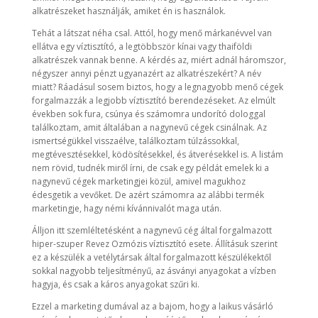
alkatrészeket használják, amiket én is használok.
Tehát a látszat néha csal. Attól, hogy menő márkanévvel van
ellátva egy víztisztító, a legtöbbször kínai vagy thaiföldi
alkatrészek vannak benne. A kérdés az, miért adnál háromszor,
négyszer annyi pénzt ugyanazért az alkatrészekért? A név
miatt? Ráadásul sosem biztos, hogy a legnagyobb menő cégek
forgalmazzák a legjobb víztisztító berendezéseket. Az elmúlt
években sok fura, csúnya és számomra undorító dologgal
találkoztam, amit általában a nagynevű cégek csinálnak. Az
ismertségükkel visszaélve, találkoztam túlzássokkal,
megtévesztésekkel, ködösítésekkel, és átverésekkel is. A listám
nem rövid, tudnék miről írni, de csak egy példát emelek ki a
nagynevű cégek marketingjei közül, amivel magukhoz
édesgetik a vevőket. De azért számomra az alábbi termék
marketingje, hagy némi kívánnivalót maga után.
Álljon itt szemléltetésként a nagynevű cég által forgalmazott
hiper-szuper Revez Ozmózis víztisztító esete. Állításuk szerint
ez a készülék a vetélytársak által forgalmazott készülékektől
sokkal nagyobb teljesítményű, az ásványi anyagokat a vízben
hagyja, és csak a káros anyagokat szűri ki.
Ezzel a marketing dumával az a bajom, hogy a laikus vásárló