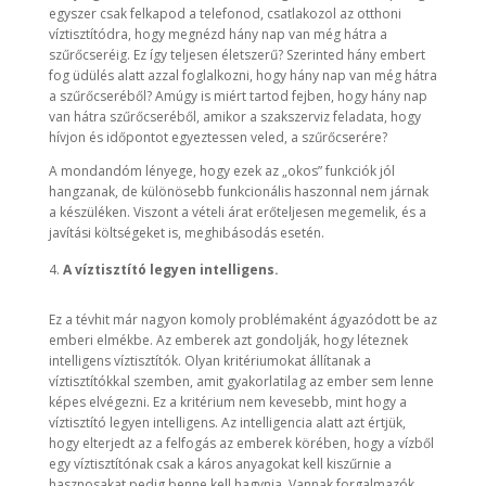
egyszer csak felkapod a telefonod, csatlakozol az otthoni
víztisztítódra, hogy megnézd hány nap van még hátra a
szűrőcseréig. Ez így teljesen életszerű? Szerinted hány embert
fog üdülés alatt azzal foglalkozni, hogy hány nap van még hátra
a szűrőcseréből? Amúgy is miért tartod fejben, hogy hány nap
van hátra szűrőcseréből, amikor a szakszerviz feladata, hogy
hívjon és időpontot egyeztessen veled, a szűrőcserére?
A mondandóm lényege, hogy ezek az „okos” funkciók jól
hangzanak, de különösebb funkcionális haszonnal nem járnak
a készüléken. Viszont a vételi árat erőteljesen megemelik, és a
javítási költségeket is, meghibásodás esetén.
A víztisztító legyen intelligens.
Ez a tévhit már nagyon komoly problémaként ágyazódott be az
emberi elmékbe. Az emberek azt gondolják, hogy léteznek
intelligens víztisztítók. Olyan kritériumokat állítanak a
víztisztítókkal szemben, amit gyakorlatilag az ember sem lenne
képes elvégezni. Ez a kritérium nem kevesebb, mint hogy a
víztisztító legyen intelligens. Az intelligencia alatt azt értjük,
hogy elterjedt az a felfogás az emberek körében, hogy a vízből
egy víztisztítónak csak a káros anyagokat kell kiszűrnie a
hasznosakat pedig benne kell hagynia. Vannak forgalmazók,