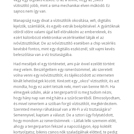
víztisztító jobb, mint a sima mechanikai elven működő. Ez
sajnos nem így van.
Manapság nagy divat a víztisztítók okosítása, wifi, digitális
kijelzők, számlálók, és egyéb extrák beépítésével. A gyártóknak
időről időre valami újjal kell előrukkolni az embereknek, és
ezért különböző elektronikai vezérlésekkel látják el az
ivóvíztisztítókat. De az ivóvíztisztító esetében a chip vezérlés
kevésbé fontos, mint egy digitális eszköznél, sőt vajmi kevés
beleszólása van a víz tisztaságába.
Had meséljek el egy történetet, ami pár évvel ezelőtt történt
meg velem. Beszélgettem egy ismerősömmel, aki szeretett
volna venni egy ivóvíztisztítót, és tájékozódott az interneten
kínált lehetőségek között. Kinézett egy „okos” víztisztítót, és azt
mondta, hogy ez azért tetszik neki, mert van benne Wi-Fi. Ha
elmegyek üdülni, akár a tengerpartról is meg tudom nézni,
hogy hány nap van még hátra a szűrőcseréből. Elmosolyodtam,
és mivel ismertem a szóban forgó víztisztítót, megkérdeztem.
Szerinted mennyi ráhatással van a Wi-Fi a víz tisztaságára?
Semennyivel, kaptam a választ. De a sztori úgy folytatódott,
hogy mondom az ismerősömnek: – Látlak lelki szemeim előtt,
ahogy a tengerparton fekszel a napozóágyon, épp koktélt
kortyolgatsz, bikinis csinos nők szaladgálnak előtted, te pedig