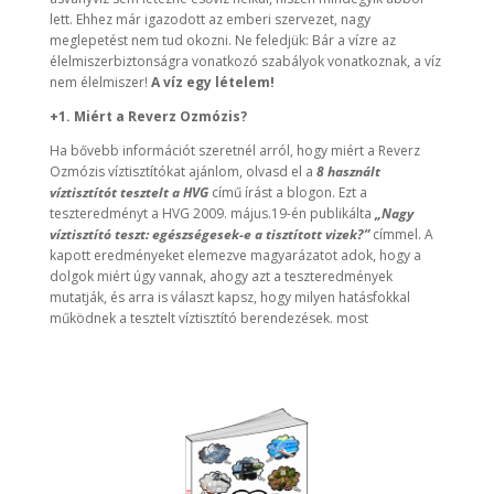
lett. Ehhez már igazodott az emberi szervezet, nagy
meglepetést nem tud okozni. Ne feledjük: Bár a vízre az
élelmiszerbiztonságra vonatkozó szabályok vonatkoznak, a víz
nem élelmiszer!
A víz egy lételem!
+1. Miért a Reverz Ozmózis?
Ha bővebb információt szeretnél arról, hogy miért a Reverz
Ozmózis víztisztítókat ajánlom, olvasd el a
8 használt
víztisztítót tesztelt a HVG
című írást a blogon. Ezt a
teszteredményt a HVG 2009. május.19-én publikálta
„
Nagy
víztisztító teszt: egészségesek-e a tisztított vizek?”
címmel. A
kapott eredményeket elemezve magyarázatot adok, hogy a
dolgok miért úgy vannak, ahogy azt a teszteredmények
mutatják, és arra is választ kapsz, hogy milyen hatásfokkal
működnek a tesztelt víztisztító berendezések. most