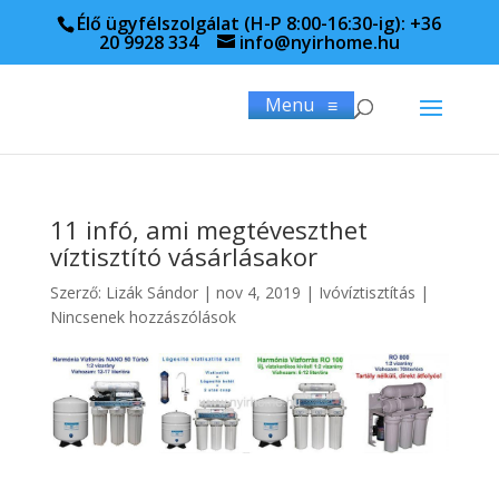
Élő ügyfélszolgálat (H-P 8:00-16:30-ig): +36
20 9928 334
info@nyirhome.hu
Menu
≡
11 infó, ami megtéveszthet
víztisztító vásárlásakor
Szerző:
Lizák Sándor
|
nov 4, 2019
|
Ivóvíztisztítás
|
Nincsenek hozzászólások