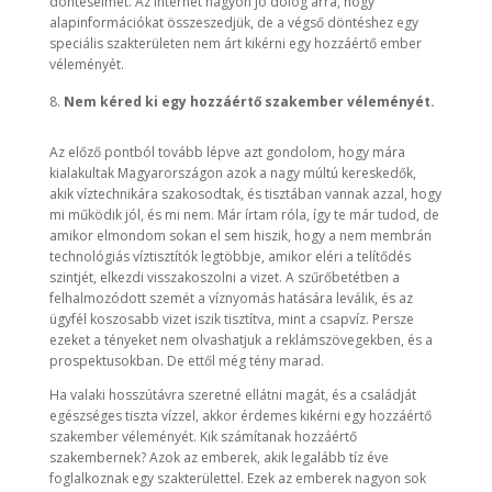
döntéseimet. Az internet nagyon jó dolog arra, hogy
alapinformációkat összeszedjük, de a végső döntéshez egy
speciális szakterületen nem árt kikérni egy hozzáértő ember
véleményét.
Nem kéred ki egy hozzáértő szakember véleményét.
Az előző pontból tovább lépve azt gondolom, hogy mára
kialakultak Magyarországon azok a nagy múltú kereskedők,
akik víztechnikára szakosodtak, és tisztában vannak azzal, hogy
mi működik jól, és mi nem. Már írtam róla, így te már tudod, de
amikor elmondom sokan el sem hiszik, hogy a nem membrán
technológiás víztisztítók legtöbbje, amikor eléri a telítődés
szintjét, elkezdi visszakoszolni a vizet. A szűrőbetétben a
felhalmozódott szemét a víznyomás hatására leválik, és az
ügyfél koszosabb vizet iszik tisztítva, mint a csapvíz. Persze
ezeket a tényeket nem olvashatjuk a reklámszövegekben, és a
prospektusokban. De ettől még tény marad.
Ha valaki hosszútávra szeretné ellátni magát, és a családját
egészséges tiszta vízzel, akkor érdemes kikérni egy hozzáértő
szakember véleményét. Kik számítanak hozzáértő
szakembernek? Azok az emberek, akik legalább tíz éve
foglalkoznak egy szakterülettel. Ezek az emberek nagyon sok