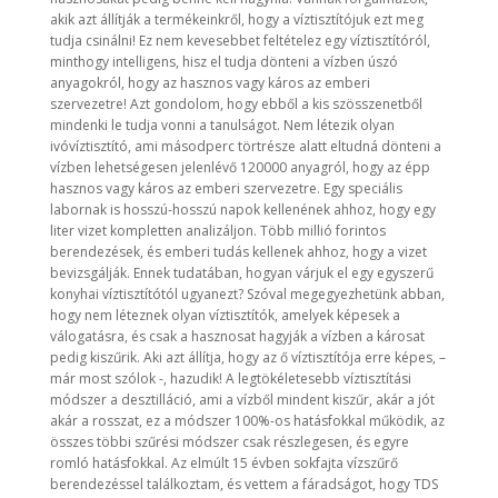
akik azt állítják a termékeinkről, hogy a víztisztítójuk ezt meg
tudja csinálni! Ez nem kevesebbet feltételez egy víztisztítóról,
minthogy intelligens, hisz el tudja dönteni a vízben úszó
anyagokról, hogy az hasznos vagy káros az emberi
szervezetre! Azt gondolom, hogy ebből a kis szösszenetből
mindenki le tudja vonni a tanulságot. Nem létezik olyan
ivóvíztisztító, ami másodperc törtrésze alatt eltudná dönteni a
vízben lehetségesen jelenlévő 120000 anyagról, hogy az épp
hasznos vagy káros az emberi szervezetre. Egy speciális
labornak is hosszú-hosszú napok kellenének ahhoz, hogy egy
liter vizet kompletten analizáljon. Több millió forintos
berendezések, és emberi tudás kellenek ahhoz, hogy a vizet
bevizsgálják. Ennek tudatában, hogyan várjuk el egy egyszerű
konyhai víztisztítótól ugyanezt? Szóval megegyezhetünk abban,
hogy nem léteznek olyan víztisztítók, amelyek képesek a
válogatásra, és csak a hasznosat hagyják a vízben a károsat
pedig kiszűrik. Aki azt állítja, hogy az ő víztisztítója erre képes, –
már most szólok -, hazudik! A legtökéletesebb víztisztítási
módszer a desztilláció, ami a vízből mindent kiszűr, akár a jót
akár a rosszat, ez a módszer 100%-os hatásfokkal működik, az
összes többi szűrési módszer csak részlegesen, és egyre
romló hatásfokkal. Az elmúlt 15 évben sokfajta vízszűrő
berendezéssel találkoztam, és vettem a fáradságot, hogy TDS