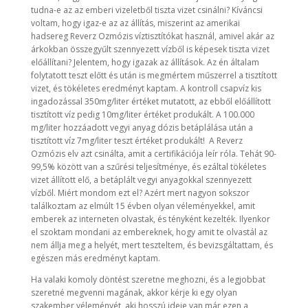
tudna-e az az emberi vizeletből tiszta vizet csinálni? Kíváncsi
voltam, hogy igaz-e az az állítás, miszerint az amerikai
hadsereg Reverz Ozmózis víztisztítókat használ, amivel akár az
árkokban összegyűlt szennyezett vízből is képesek tiszta vizet
előállítani? Jelentem, hogy igazak az állítások. Az én általam
folytatott teszt előtt és után is megmértem műszerrel a tisztított
vizet, és tökéletes eredményt kaptam. A kontroll csapvíz kis
ingadozással 350mg/liter értéket mutatott, az ebből előállított
tisztított víz pedig 10mg/liter értéket produkált. A 100.000
mg/liter hozzáadott vegyi anyag dózis betáplálása után a
tisztított víz 7mg/liter teszt értéket produkált! A Reverz
Ozmózis elv azt csinálta, amit a certifikációja leír róla. Tehát 90-
99,5% között van a szűrési teljesítménye, és ezáltal tökéletes
vizet állított elő, a betáplált vegyi anyagokkal szennyezett
vízből. Miért mondom ezt el? Azért mert nagyon sokszor
találkoztam az elmúlt 15 évben olyan véleményekkel, amit
emberek az interneten olvastak, és tényként kezelték. Ilyenkor
el szoktam mondani az embereknek, hogy amit te olvastál az
nem állja meg a helyét, mert teszteltem, és bevizsgáltattam, és
egészen más eredményt kaptam.
Ha valaki komoly döntést szeretne meghozni, és a legjobbat
szeretné megvenni magának, akkor kérje ki egy olyan
szakember véleményét, aki hosszú ideje van már ezen a