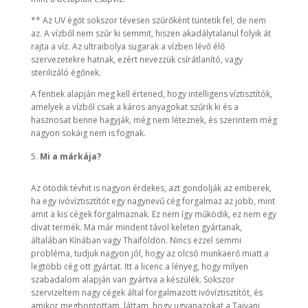
** Az UV égőt sokszor tévesen szűrőként tüntetik fel, de nem
az. A vízből nem szűr ki semmit, hiszen akadálytalanul folyik át
rajta a víz. Az ultraibolya sugarak a vízben lévő élő
szervezetekre hatnak, ezért nevezzük csírátlanító, vagy
sterilizáló égőnek.
A fentiek alapján meg kell értened, hogy intelligens víztisztítók,
amelyek a vízből csak a káros anyagokat szűrik ki és a
hasznosat benne hagyják, még nem léteznek, és szerintem még
nagyon sokáig nem is fognak.
Mi a márkája?
Az ötödik tévhit is nagyon érdekes, azt gondolják az emberek,
ha egy ivóvíztisztítót egy nagynevű cég forgalmaz az jobb, mint
amit a kis cégek forgalmaznak. Ez nem így működik, ez nem egy
divat termék. Ma már mindent távol keleten gyártanak,
általában Kínában vagy Thaiföldön. Nincs ezzel semmi
probléma, tudjuk nagyon jól, hogy az olcsó munkaerő miatt a
legtöbb cég ott gyártat. Itt a licenc a lényeg, hogy milyen
szabadalom alapján van gyártva a készülék. Sokszor
szervizeltem nagy cégek által forgalmazott ivóvíztisztítót, és
amikor megbontottam, láttam, hogy ugyanazokat a Tajvani