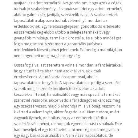
nyújtani az adott termékről. Azt gondolom, hogy azok a cégek
tudnak jó szakvéleményt, és tanácsot adni egy adott termékről,
akik forgalmazzák, javítják, szervizelik is azt. A szakszervizek
tapasztalatra alapozva tudnak véleményt mondani az
érdeklődőknek. Egy felelősségteljesen gondolkodó értékesítő
és szervizelő cég előbb utóbb a selejtes termékeit vagy
gyengébb minőségű termékeit kirostálja, és a jobb minőséget
fogja megtartani. Azért mert a garanciális javítások
mindenkinek kiesett pénzt jelentenek. Ezt pedig a mai világban
nem engedheti meg magának egy cég.
Összefoglalva, azt szerettem volna elmondani a fent leírtakkal,
hogy a tudás általában nem azoknál van, akik csak
értékesítenek. A tudás oda összpontosul, ahol a
tapasztalatokat begyűjtik. A tapasztalatokat pedig a szerelők
szerzik meg, hiszen ők kerülnek testközelbe az adott
készülékkel. Tehát, ha víztisztítót vagy más speciális terméket
szeretnél vásárolni, akkor vedd a fáradságot és kérdezz meg
egy szakszervizest, majd ő elmondja mi a valóság. Viszont, ha
kikérted a véleményét, akkor fogadd is el. Nem tudom, miért
vagyunk ilyenek, de tipikus, hogy az emberek kikérik a
szakértők véleményt, de homlok egyenest mást csinálnak. Erre
had meséljek el egy történetet, ami nemrég esett meg velem
egy nagy barkács áruházban. Nem vízzel kapcsolatos, de