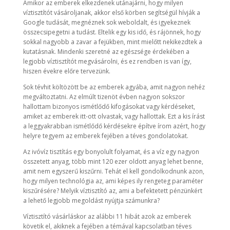
Amikor az emberek elkezdenek utánajárni, hogy milyen
víztisztítót vásároljanak, akkor első körben segítségül hívják a
Google tudását, megnéznek sok weboldalt, és igyekeznek
összecsipegetni a tudást. Eltelik egy kis idő, és rájönnek, hogy
sokkal nagyobb a zavar a fejükben, mint mielőtt nekikezdtek a
kutatásnak. Mindenki szeretné az egészsége érdekében a
legjobb víztisztítót megvásárolni, és ez rendben is van így,
hiszen évekre előre tervezünk.
Sok tévhit költözött be az emberek agyába, amit nagyon nehéz
megváltoztatni. Az elmúlt tizenöt évben nagyon sokszor
hallottam bizonyos ismétlődő kifogásokat vagy kérdéseket,
amiket az emberek itt-ott olvastak, vagy hallottak. Ezt a kis írást
a leggyakrabban ismétlődő kérdésekre építve írom azért, hogy
helyre tegyem az emberek fejében a téves gondolatokat.
Az ivóvíz tisztítás egy bonyolult folyamat, és a víz egy nagyon
összetett anyag, több mint 120 ezer oldott anyag lehet benne,
amit nem egyszerű kiszűrni. Tehát el kell gondolkodnunk azon,
hogy milyen technológia az, ami képes ily rengeteg paraméter
kiszűrésére? Melyik víztisztító az, ami a befektetett pénzünkért
a lehető legjobb megoldást nyújtja számunkra?
Víztisztító vásárláskor az alábbi 11 hibát azok az emberek
követik el, akiknek a fejében a témával kapcsolatban téves