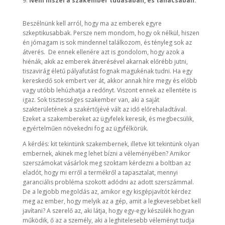
Nem hiszel a szakember tudásában, és tanácsában.
Beszélnünk kell arról, hogy ma az emberek egyre
szkeptikusabbak. Persze nem mondom, hogy ok nélkül, hiszen
én jómagam is sok mindennel találkozom, és tényleg sok az
átverés. De ennek ellenére azt is gondolom, hogy azok a
hiénák, akik az emberek átverésével akarnak előrébb jutni,
tiszavirág életű pályafutást fognak magukénak tudni. Ha egy
kereskedő sok embert ver át, akkor annak híre megy és előbb
vagy utóbb lehúzhatja a redőnyt. Viszont ennek az ellentéte is
igaz. Sok tisztességes szakember van, aki a saját
szakterületének a szakértőjévé vált az idő előrehaladtával.
Ezeket a szakembereket az ügyfelek keresik, és megbecsülik,
egyértelműen növekedni fog az ügyfélkörük.
A kérdés: kit tekintünk szakembernek, illetve kit tekintünk olyan
embernek, akinek meg lehet bízni a véleményében? Amikor
szerszámokat vásárlok meg szoktam kérdezni a boltban az
eladót, hogy mi erről a termékről a tapasztalat, mennyi
garanciális probléma szokott adódni az adott szerszámmal.
De a legjobb megoldás az, amikor egy kisgépjavítót kérdez
meg az ember, hogy melyik az a gép, amit a legkevesebbet kell
javítani? A szerelő az, aki látja, hogy egy-egy készülék hogyan
működik, ő az a személy, aki a leghitelesebb véleményt tudja