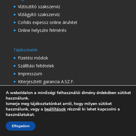
Víztisztító szakszervíz
Vízlágyító szakszervíz
Cofidis expessz online áruhitel
Online helyszíni felmérés
Tájékoztatók
Fizetési módok
Szállítási feltételek
Impresszum
Kiterjesztett garancia A.SZ.F.
Bankkártyás fizetés A.SZ.F.
A weboldalon a minőségi felhasználói élmény érdekében sütiket
használunk.
Ismerje meg tájékoztatónkat arról, hogy milyen sütiket
használunk, vagy a
beállítások
résznél ki lehet kapcsolni a
Ügyfélszolgálat
használatukat.
Kapcsolat, és visszahívás kérés
Hibabejelenetés
Elfogadom
Visszaküldés és Elállás