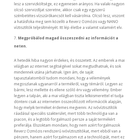
lesz a szervizköltsége, ez egyenesen arányos. Ha valaki nagyon
olcsó szervizdíjat szeretne, akkor csak egy egyszerű
szénbetétes vízszűrőkancsót kell vásárolnia. Olcsó lesz, viszont
a hatásfoka meg sem közelíti a Reverz Ozmózis vagy NANO
víztisztítók teljesítményét. Itt lép életbe a valamit valamiért elv.
Megpróbálod magad összeszedni az információt a
neten.
A hetedik hiba nagyon érdekes, és összetett. Az emberek a mai
világban az internet segítségével sokat megtudhatnak, és sok
mindennek utána járhatnak. Igen ám, de saját
tapasztalatomból tudom mondani, hogy a vélemények
megoszlanak ugyanarról a termékről, vagy témáról. Legyen az
bármi, lesz mellette és ellene szóló érv vagy vélemény. Ember
legyen a talpán, aki a mai világban tiszta lelkiismerettel el tudja
dönteni csak az interneten összeollózott információk alapján,
hogy melyik terméket érdemes megvenni. Az ivóvíztisztítók
ráadásul speciális szakterület, mert több technológia van a
piacon, és a legtöbb forgalmazó persze a saját termékért
preferálja. Elszoktam mondani, hogy nem azért forgalmazok
Reverz Ozmózis rendszerű ivóvíztisztítókat, mert ebből van a
pénzem, hanem azért forgalmazom ezt a technológiát, mert ez