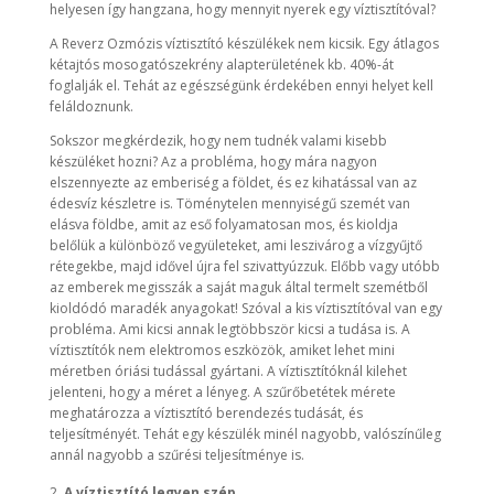
helyesen így hangzana, hogy mennyit nyerek egy víztisztítóval?
A Reverz Ozmózis víztisztító készülékek nem kicsik. Egy átlagos
kétajtós mosogatószekrény alapterületének kb. 40%-át
foglalják el. Tehát az egészségünk érdekében ennyi helyet kell
feláldoznunk.
Sokszor megkérdezik, hogy nem tudnék valami kisebb
készüléket hozni? Az a probléma, hogy mára nagyon
elszennyezte az emberiség a földet, és ez kihatással van az
édesvíz készletre is. Töménytelen mennyiségű szemét van
elásva földbe, amit az eső folyamatosan mos, és kioldja
belőlük a különböző vegyületeket, ami leszivárog a vízgyűjtő
rétegekbe, majd idővel újra fel szivattyúzzuk. Előbb vagy utóbb
az emberek megisszák a saját maguk által termelt szemétből
kioldódó maradék anyagokat! Szóval a kis víztisztítóval van egy
probléma. Ami kicsi annak legtöbbször kicsi a tudása is. A
víztisztítók nem elektromos eszközök, amiket lehet mini
méretben óriási tudással gyártani. A víztisztítóknál kilehet
jelenteni, hogy a méret a lényeg. A szűrőbetétek mérete
meghatározza a víztisztító berendezés tudását, és
teljesítményét. Tehát egy készülék minél nagyobb, valószínűleg
annál nagyobb a szűrési teljesítménye is.
A víztisztító legyen szép.