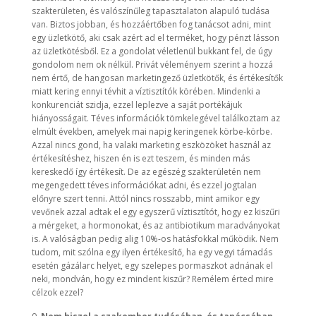
szakterületen, és valószínűleg tapasztalaton alapuló tudása
van. Biztos jobban, és hozzáértőben fog tanácsot adni, mint
egy üzletkötő, aki csak azért ad el terméket, hogy pénzt lásson
az üzletkötésből. Ez a gondolat véletlenül bukkant fel, de úgy
gondolom nem ok nélkül. Privát véleményem szerint a hozzá
nem értő, de hangosan marketingező üzletkötők, és értékesítők
miatt kering ennyi tévhit a víztisztítók körében. Mindenki a
konkurenciát szidja, ezzel leplezve a saját portékájuk
hiányosságait. Téves információk tömkelegével találkoztam az
elmúlt években, amelyek mai napig keringenek körbe-körbe.
Azzal nincs gond, ha valaki marketing eszközöket használ az
értékesítéshez, hiszen én is ezt teszem, és minden más
kereskedő így értékesít. De az egészég szakterületén nem
megengedett téves információkat adni, és ezzel jogtalan
előnyre szert tenni. Attól nincs rosszabb, mint amikor egy
vevőnek azzal adtak el egy egyszerű víztisztítót, hogy ez kiszűri
a mérgeket, a hormonokat, és az antibiotikum maradványokat
is. A valóságban pedig alig 10%-os hatásfokkal működik. Nem
tudom, mit szólna egy ilyen értékesítő, ha egy vegyi támadás
esetén gázálarc helyet, egy szelepes pormaszkot adnának el
neki, mondván, hogy ez mindent kiszűr? Remélem érted mire
célzok ezzel?