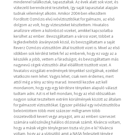
mindennel találkoztak, tapasztaltak. Az évek alatt sok vizet, és
vízkezelő berendezést teszteltek, így saját tapasztalat alapján
tudnak véleményt alkotni. Amikor 2004-ben elkezdtem
Fordított Ozmózis elvű ivóvíztisztítókat forgalmazni, az első
dolgom az volt, hogy vízteszteket készítettem. Hivatalos
analízisre vittem a különböző vizeket, amikkel kapcsolatba
kerülhet az ember. Bevizsgáltattam a városi vizet, többet a
legkedveltebb ásványvizek közül, és bevizsgáltattam a saját
Reverz Ozmózis víztisztítóm által tisztított vizet is. Mivel az első
időkben sok kérdést tettek fel az emberek, hogy ez vagy az a
készülék a jobb, vettem a fáradságot, és bevizsgáltattam más
nagynevű cégek víztisztítói által előállított tisztított vizet. A
hivatalos vizsgálati eredmények tényekkel szolgálnak, ezekkel
vitatkozni nem lehet. Vagyis lehet, csak nem érdemes, mert
attól még a tény az tény marad. Innentől kezdve azt kell
mondanom, hogy egy-egy kérdésre tényeken alapuló választ
tudtam adni. Azt is el kell mondani, hogy az első időszakban
nagyon sokat teszteltem extrém körülmények között az általam
forgalmazott víztisztítókat. Egyszer például egy ivóvíztisztítóba
beleöntöttem több mint százezer milligramm több
összetevőből kevert vegyi anyagot, ami az emberi szervezet
számára valószínűleg halálos dózisnak számít. Kíváncsi voltam,
hogy a másik végén ténylegesen tiszta víz jön-e ki? Kíváncsi
voltam, hogy az a víztisztító amit a NASA fejlesztett tényleg