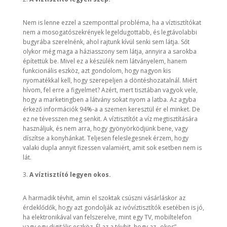
Nem is lenne ezzel a szemponttal probléma, ha a víztisztítókat
nem a mosogatószekrények legeldugottabb, és legtávolabbi
bugyrába szerelnénk, ahol rajtunk kívül senki sem látja. Sőt
olykor még maga a háziasszony sem látja, annyira a sarokba
építettük be. Mivel ez a készülék nem látványelem, hanem
funkcionális eszköz, azt gondolom, hogy nagyon kis
nyomatékkal kell, hogy szerepeljen a döntéshozatalnál. Miért
hívom, fel erre a figyelmet? Azért, mert tisztában vagyok vele,
hogy a marketingben a látvány sokat nyom a latba. Az agyba
érkező információk 94%-a a szemen keresztül ér el minket. De
ez ne tévesszen meg senkit. A víztisztítót a víz megtisztítására
használjuk, és nem arra, hogy gyönyörködjünk bene, vagy
díszítse a konyhánkat. Teljesen feleslegesnek érzem, hogy
valaki dupla annyit fizessen valamiért, amit sok esetben nem is
lát.
A víztisztító legyen okos.
A harmadik tévhit, amin el szoktak csúszni vásárláskor az
érdeklődők, hogy azt gondolják az ivóvíztisztítók esetében is jó,
ha elektronikával van felszerelve, mint egy TV, mobiltelefon
vagy egy digitális eszköz. Él az a tévhit, hogy az „okos”