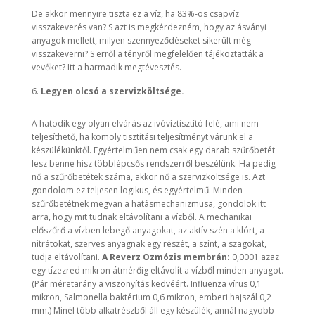
De akkor mennyire tiszta ez a víz, ha 83%-os csapvíz
visszakeverés van? S azt is megkérdezném, hogy az ásványi
anyagok mellett, milyen szennyeződéseket sikerült még
visszakeverni? S erről a tényről megfelelően tájékoztatták a
vevőket? Itt a harmadik megtévesztés.
Legyen olcsó a szervizköltsége.
A hatodik egy olyan elvárás az ivóvíztisztító felé, ami nem
teljesíthető, ha komoly tisztítási teljesítményt várunk el a
készülékünktől. Egyértelműen nem csak egy darab szűrőbetét
lesz benne hisz többlépcsős rendszerről beszélünk. Ha pedig
nő a szűrőbetétek száma, akkor nő a szervizköltsége is. Azt
gondolom ez teljesen logikus, és egyértelmű. Minden
szűrőbetétnek megvan a hatásmechanizmusa, gondolok itt
arra, hogy mit tudnak eltávolítani a vízből. A mechanikai
előszűrő a vízben lebegő anyagokat, az aktív szén a klórt, a
nitrátokat, szerves anyagnak egy részét, a színt, a szagokat,
tudja eltávolítani.
A Reverz Ozmózis membrán:
0,0001 azaz
egy tízezred mikron átmérőig eltávolít a vízből minden anyagot.
(Pár méretarány a viszonyítás kedvéért. Influenza vírus 0,1
mikron, Salmonella baktérium 0,6 mikron, emberi hajszál 0,2
mm.) Minél több alkatrészből áll egy készülék, annál nagyobb