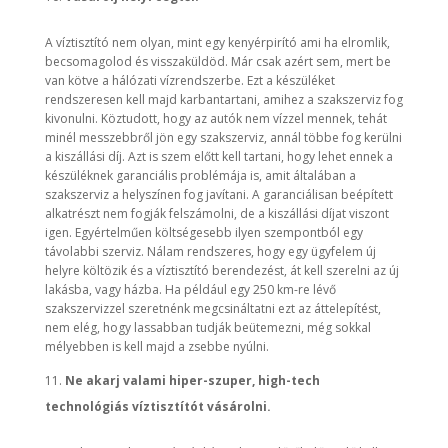
A víztisztító nem olyan, mint egy kenyérpirító ami ha elromlik,
becsomagolod és visszaküldöd. Már csak azért sem, mert be
van kötve a hálózati vízrendszerbe. Ezt a készüléket
rendszeresen kell majd karbantartani, amihez a szakszerviz fog
kivonulni. Köztudott, hogy az autók nem vízzel mennek, tehát
minél messzebbről jön egy szakszerviz, annál többe fog kerülni
a kiszállási díj. Azt is szem előtt kell tartani, hogy lehet ennek a
készüléknek garanciális problémája is, amit általában a
szakszerviz a helyszínen fog javítani. A garanciálisan beépített
alkatrészt nem fogják felszámolni, de a kiszállási díjat viszont
igen. Egyértelműen költségesebb ilyen szempontból egy
távolabbi szerviz. Nálam rendszeres, hogy egy ügyfelem új
helyre költözik és a víztisztító berendezést, át kell szerelni az új
lakásba, vagy házba. Ha például egy 250 km-re lévő
szakszervizzel szeretnénk megcsináltatni ezt az áttelepítést,
nem elég, hogy lassabban tudják beütemezni, még sokkal
mélyebben is kell majd a zsebbe nyúlni.
Ne akarj valami hiper-szuper, high-tech
technológiás víztisztítót vásárolni.