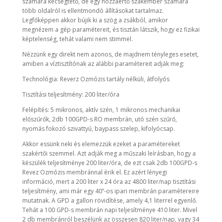
számára kecsegtető, de egy hozzáértő szakember számára
több oldalról is ellentmondó állításokat tartalmaz.
Legfőképpen akkor bújik ki a szög a zsákból, amikor
megnézem a gép paramétereit, és tisztán látszik, hogy ez fizikai
képtelenség, tehát valami nem stimmel.
Nézzünk egy direkt nem azonos, de majdnem tényleges esetet,
amiben a víztisztítónak az alábbi paramétereit adják meg:
Technológia: Reverz Ozmózis tartály nélküli, átfolyós
Tisztítási teljesítmény: 200 liter/óra
Felépítés: 5 mikronos, aktív szén, 1 mikronos mechanikai
előszűrők, 2db 100GPD-s RO membrán, utó szén szűrő,
nyomás fokozó szivattyú, baypass szelep, kifolyócsap.
Akkor essünk neki és elemezzük ezeket a paramétereket
szakértői szemmel. Azt adják meg a műszaki leírásban, hogy a
készülék teljesítménye 200 liter/óra, de ezt csak 2db 100GPD-s
Revez Ozmózis membránnal érik el. Ez azért lényegi
információ, mert a 200 liter x 24 óra az 4800 liter/nap tisztítási
teljesítmény, ami már egy 40”-os ipari membrán paramétereire
mutatnak. A GPD a gallon rövidítése, amely 4,1 literrel egyenlő.
Tehát a 100 GPD-s membrán napi teljesítménye 410 liter. Mivel
2 db membránról beszélünk az összesen 820 liter/nap, vagy 34