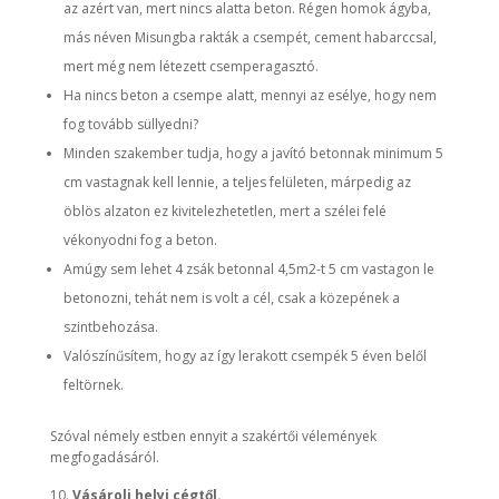
az azért van, mert nincs alatta beton. Régen homok ágyba,
más néven Misungba rakták a csempét, cement habarccsal,
mert még nem létezett csemperagasztó.
Ha nincs beton a csempe alatt, mennyi az esélye, hogy nem
fog tovább süllyedni?
Minden szakember tudja, hogy a javító betonnak minimum 5
cm vastagnak kell lennie, a teljes felületen, márpedig az
öblös alzaton ez kivitelezhetetlen, mert a szélei felé
vékonyodni fog a beton.
Amúgy sem lehet 4 zsák betonnal 4,5m2-t 5 cm vastagon le
betonozni, tehát nem is volt a cél, csak a közepének a
szintbehozása.
Valószínűsítem, hogy az így lerakott csempék 5 éven belől
feltörnek.
Szóval némely estben ennyit a szakértői vélemények
megfogadásáról.
Vásárolj helyi cégtől.