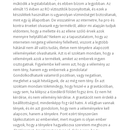
működik a legstabilabban, és ebben bízom a legjobban. Az
elmúlt 15 évben az RO víztisztítók bizonyítottak, és ezek a
készülékek használtan is ugyanolyan vízminőséget biztosítanak,
mint egy új állapotban. De visszatérve az internetre, ha pro és
kontra érveket olvasunk egy termékről, akkor mi alapján tudjuk
eldönteni, hogy a mellette és az ellene szóló érvek azok
mennyire helytállóak? Nekem az a tapasztalatom, hogy az
interneten rengeteg vélemény fellelhető, viszont a legtöbb
hátánál nem áll valós tudás, illetve nem tényekre alapozott
véleményeket olvashatunk. Azt is el szoktam mondani, hogy a
vélemények azok a termékek, amiket az emberek ingyen
osztogatnak. Figyelembe kell venni azt, hogy a vélemény az
nem tény, hanem egy embernek a gondolata!
Gondolkodhatunk valamiről pozitívan, vagy negatívan,
meglehet a saját hitvilágunk, de az még nem tény. Én azt
szoktam mondani tökmindegy, hogy hiszel-e a gravitációban,
vagy sem, ha kilépsz a tízedikről földet fogsz érni. Ez nem hit
kérdése, és nem vélemény kérdése. A gravitációt nem érdekli a
beállítottságod, mindenképp fog rád hatni. A világban vannak
tények, és én azt gondolom, hogy nem a véleményekre kell
alapozni, hanem a tényekre. Pont ezért tényszerűen
tájékoztatom az embereket, mert magam is olyan ember
vagyok, hogy a tényekre hagyatkozva szeretem meghozni a