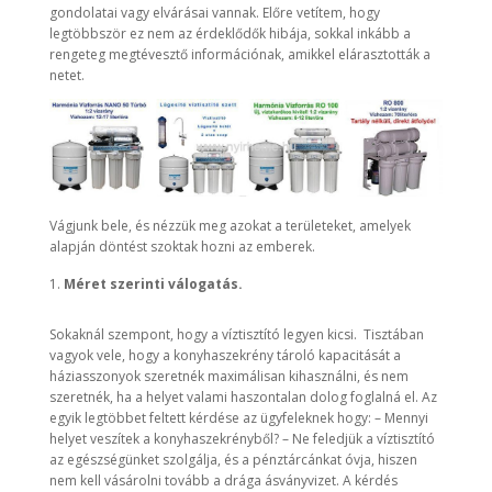
gondolatai vagy elvárásai vannak. Előre vetítem, hogy
legtöbbször ez nem az érdeklődők hibája, sokkal inkább a
rengeteg megtévesztő információnak, amikkel elárasztották a
netet.
Vágjunk bele, és nézzük meg azokat a területeket, amelyek
alapján döntést szoktak hozni az emberek.
Méret szerinti válogatás.
Sokaknál szempont, hogy a víztisztító legyen kicsi. Tisztában
vagyok vele, hogy a konyhaszekrény tároló kapacitását a
háziasszonyok szeretnék maximálisan kihasználni, és nem
szeretnék, ha a helyet valami haszontalan dolog foglalná el. Az
egyik legtöbbet feltett kérdése az ügyfeleknek hogy: – Mennyi
helyet veszítek a konyhaszekrényből? – Ne feledjük a víztisztító
az egészségünket szolgálja, és a pénztárcánkat óvja, hiszen
nem kell vásárolni tovább a drága ásványvizet. A kérdés