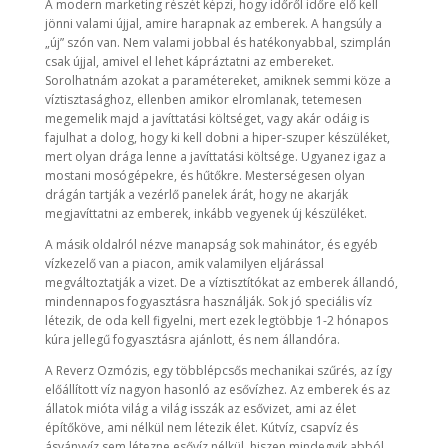
A modern marketing részét képzi, hogy időről időre elő kell
jönni valami újjal, amire harapnak az emberek. A hangsúly a
„új” szón van. Nem valami jobbal és hatékonyabbal, szimplán
csak újjal, amivel el lehet kápráztatni az embereket.
Sorolhatnám azokat a paramétereket, amiknek semmi köze a
víztisztasághoz, ellenben amikor elromlanak, tetemesen
megemelik majd a javíttatási költséget, vagy akár odáig is
fajulhat a dolog, hogy ki kell dobni a hiper-szuper készüléket,
mert olyan drága lenne a javíttatási költsége. Ugyanez igaz a
mostani mosógépekre, és hűtőkre. Mesterségesen olyan
drágán tartják a vezérlő panelek árát, hogy ne akarják
megjavíttatni az emberek, inkább vegyenek új készüléket.
A másik oldalról nézve manapság sok mahinátor, és egyéb
vízkezelő van a piacon, amik valamilyen eljárással
megváltoztatják a vizet. De a víztisztítókat az emberek állandó,
mindennapos fogyasztásra használják. Sok jó speciális víz
létezik, de oda kell figyelni, mert ezek legtöbbje 1-2 hónapos
kúra jellegű fogyasztásra ajánlott, és nem állandóra.
A Reverz Ozmózis, egy többlépcsős mechanikai szűrés, az így
előállított víz nagyon hasonló az esővízhez. Az emberek és az
állatok mióta világ a világ isszák az esővizet, ami az élet
építőköve, ami nélkül nem létezik élet. Kútvíz, csapvíz és
ásványvíz sem létezne esővíz nélkül, hiszen mindegyik abból