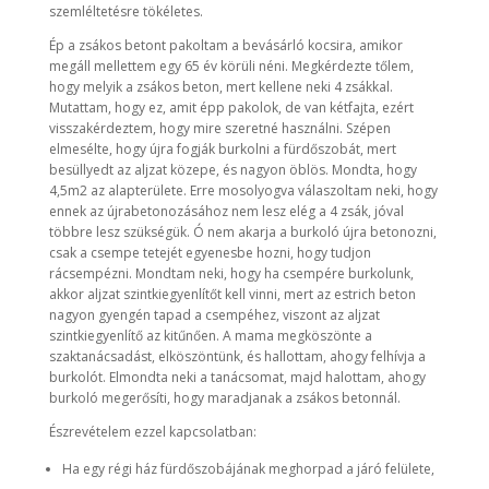
szemléltetésre tökéletes.
Ép a zsákos betont pakoltam a bevásárló kocsira, amikor
megáll mellettem egy 65 év körüli néni. Megkérdezte tőlem,
hogy melyik a zsákos beton, mert kellene neki 4 zsákkal.
Mutattam, hogy ez, amit épp pakolok, de van kétfajta, ezért
visszakérdeztem, hogy mire szeretné használni. Szépen
elmesélte, hogy újra fogják burkolni a fürdőszobát, mert
besüllyedt az aljzat közepe, és nagyon öblös. Mondta, hogy
4,5m2 az alapterülete. Erre mosolyogva válaszoltam neki, hogy
ennek az újrabetonozásához nem lesz elég a 4 zsák, jóval
többre lesz szükségük. Ó nem akarja a burkoló újra betonozni,
csak a csempe tetejét egyenesbe hozni, hogy tudjon
rácsempézni. Mondtam neki, hogy ha csempére burkolunk,
akkor aljzat szintkiegyenlítőt kell vinni, mert az estrich beton
nagyon gyengén tapad a csempéhez, viszont az aljzat
szintkiegyenlítő az kitűnően. A mama megköszönte a
szaktanácsadást, elköszöntünk, és hallottam, ahogy felhívja a
burkolót. Elmondta neki a tanácsomat, majd halottam, ahogy
burkoló megerősíti, hogy maradjanak a zsákos betonnál.
Észrevételem ezzel kapcsolatban:
Ha egy régi ház fürdőszobájának meghorpad a járó felülete,